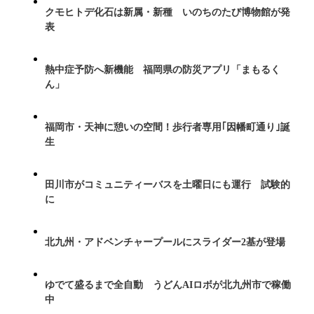
クモヒトデ化石は新属・新種 いのちのたび博物館が発
表
熱中症予防へ新機能 福岡県の防災アプリ「まもるく
ん」
福岡市・天神に憩いの空間！歩行者専用｢因幡町通り｣誕
生
田川市がコミュニティーバスを土曜日にも運行 試験的
に
北九州・アドベンチャープールにスライダー2基が登場
ゆでて盛るまで全自動 うどんAIロボが北九州市で稼働
中