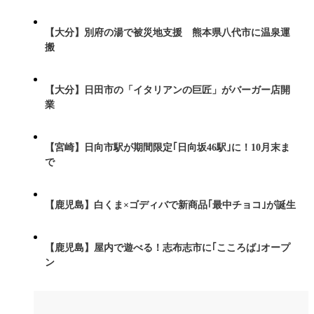
【大分】別府の湯で被災地支援 熊本県八代市に温泉運
搬
【大分】日田市の「イタリアンの巨匠」がバーガー店開
業
【宮崎】日向市駅が期間限定｢日向坂46駅｣に！10月末ま
で
【鹿児島】白くま×ゴディバで新商品｢最中チョコ｣が誕生
【鹿児島】屋内で遊べる！志布志市に｢こころば｣オープ
ン