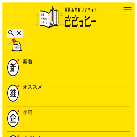
新着
オススメ
企画