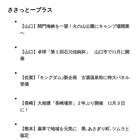
ささっとープラス
【山口】関門海峡を一望！火の山公園にキャンプ場開業
へ
【山口】卓球「第１回石川佳純杯」 山口市で11月に開
催
【佐賀】｢キングダム｣新企画 古湯温泉街に特大パネル
登場
【長崎】大相撲「長崎場所」２年ぶり開催 12月３日
に！
【熊本】薬草で地域を元気に 県､あさぎり町､ツムラと
協定