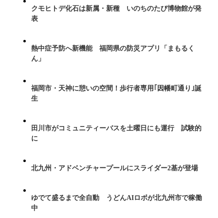
クモヒトデ化石は新属・新種 いのちのたび博物館が発
表
熱中症予防へ新機能 福岡県の防災アプリ「まもるく
ん」
福岡市・天神に憩いの空間！歩行者専用｢因幡町通り｣誕
生
田川市がコミュニティーバスを土曜日にも運行 試験的
に
北九州・アドベンチャープールにスライダー2基が登場
ゆでて盛るまで全自動 うどんAIロボが北九州市で稼働
中