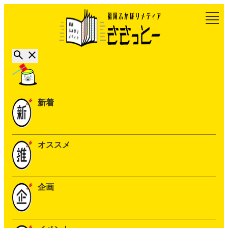
新着
オススメ
企画