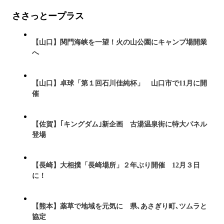
ささっとープラス
【山口】関門海峡を一望！火の山公園にキャンプ場開業
へ
【山口】卓球「第１回石川佳純杯」 山口市で11月に開
催
【佐賀】｢キングダム｣新企画 古湯温泉街に特大パネル
登場
【長崎】大相撲「長崎場所」２年ぶり開催 12月３日
に！
【熊本】薬草で地域を元気に 県､あさぎり町､ツムラと
協定