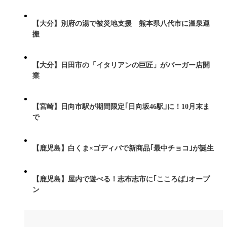
【大分】別府の湯で被災地支援 熊本県八代市に温泉運
搬
【大分】日田市の「イタリアンの巨匠」がバーガー店開
業
【宮崎】日向市駅が期間限定｢日向坂46駅｣に！10月末ま
で
【鹿児島】白くま×ゴディバで新商品｢最中チョコ｣が誕生
【鹿児島】屋内で遊べる！志布志市に｢こころば｣オープ
ン