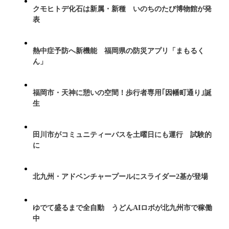
クモヒトデ化石は新属・新種 いのちのたび博物館が発
表
熱中症予防へ新機能 福岡県の防災アプリ「まもるく
ん」
福岡市・天神に憩いの空間！歩行者専用｢因幡町通り｣誕
生
田川市がコミュニティーバスを土曜日にも運行 試験的
に
北九州・アドベンチャープールにスライダー2基が登場
ゆでて盛るまで全自動 うどんAIロボが北九州市で稼働
中