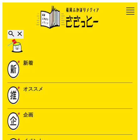
新着
オススメ
企画