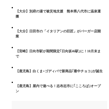
【大分】別府の湯で被災地支援 熊本県八代市に温泉運
搬
【大分】日田市の「イタリアンの巨匠」がバーガー店開
業
【宮崎】日向市駅が期間限定｢日向坂46駅｣に！10月末ま
で
【鹿児島】白くま×ゴディバで新商品｢最中チョコ｣が誕生
【鹿児島】屋内で遊べる！志布志市に｢こころば｣オープ
ン