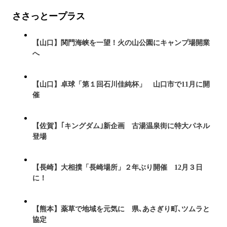
ささっとープラス
【山口】関門海峡を一望！火の山公園にキャンプ場開業
へ
【山口】卓球「第１回石川佳純杯」 山口市で11月に開
催
【佐賀】｢キングダム｣新企画 古湯温泉街に特大パネル
登場
【長崎】大相撲「長崎場所」２年ぶり開催 12月３日
に！
【熊本】薬草で地域を元気に 県､あさぎり町､ツムラと
協定