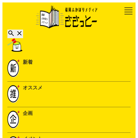
新着
オススメ
企画