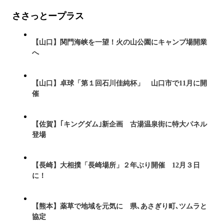
ささっとープラス
【山口】関門海峡を一望！火の山公園にキャンプ場開業
へ
【山口】卓球「第１回石川佳純杯」 山口市で11月に開
催
【佐賀】｢キングダム｣新企画 古湯温泉街に特大パネル
登場
【長崎】大相撲「長崎場所」２年ぶり開催 12月３日
に！
【熊本】薬草で地域を元気に 県､あさぎり町､ツムラと
協定