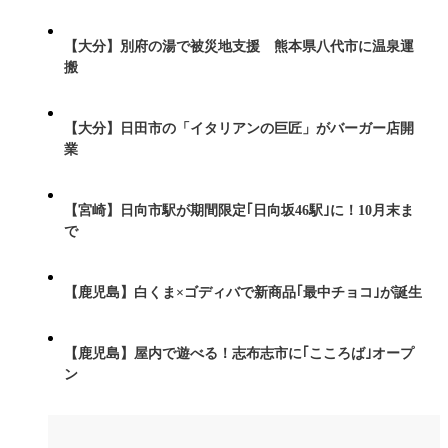
【大分】別府の湯で被災地支援 熊本県八代市に温泉運
搬
【大分】日田市の「イタリアンの巨匠」がバーガー店開
業
【宮崎】日向市駅が期間限定｢日向坂46駅｣に！10月末ま
で
【鹿児島】白くま×ゴディバで新商品｢最中チョコ｣が誕生
【鹿児島】屋内で遊べる！志布志市に｢こころば｣オープ
ン