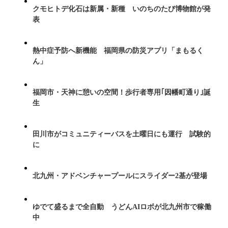
クモヒトデ化石は新属・新種 いのちのたび博物館が発
表
熱中症予防へ新機能 福岡県の防災アプリ「まもるく
ん」
福岡市・天神に憩いの空間！歩行者専用｢因幡町通り｣誕
生
田川市がコミュニティーバスを土曜日にも運行 試験的
に
北九州・アドベンチャープールにスライダー2基が登場
ゆでて盛るまで全自動 うどんAIロボが北九州市で稼働
中