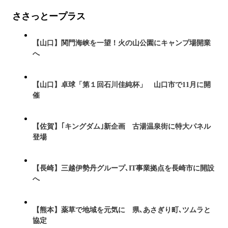
ささっとープラス
【山口】関門海峡を一望！火の山公園にキャンプ場開業
へ
【山口】卓球「第１回石川佳純杯」 山口市で11月に開
催
【佐賀】｢キングダム｣新企画 古湯温泉街に特大パネル
登場
【長崎】三越伊勢丹グループ､IT事業拠点を長崎市に開設
へ
【熊本】薬草で地域を元気に 県､あさぎり町､ツムラと
協定