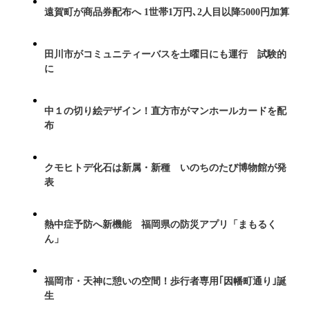
遠賀町が商品券配布へ 1世帯1万円､2人目以降5000円加算
田川市がコミュニティーバスを土曜日にも運行 試験的
に
中１の切り絵デザイン！直方市がマンホールカードを配
布
クモヒトデ化石は新属・新種 いのちのたび博物館が発
表
熱中症予防へ新機能 福岡県の防災アプリ「まもるく
ん」
福岡市・天神に憩いの空間！歩行者専用｢因幡町通り｣誕
生