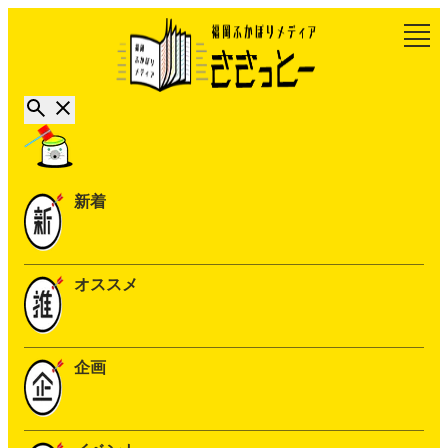
新着
オススメ
企画