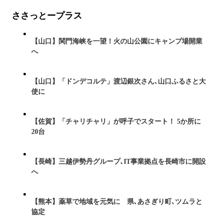
ささっとープラス
【山口】関門海峡を一望！火の山公園にキャンプ場開業
へ
【山口】「ドンデコルテ」渡辺銀次さん､山口ふるさと大
使に
【佐賀】「チャリチャリ」が呼子でスタート！ 5か所に
20台
【長崎】三越伊勢丹グループ､IT事業拠点を長崎市に開設
へ
【熊本】薬草で地域を元気に 県､あさぎり町､ツムラと
協定