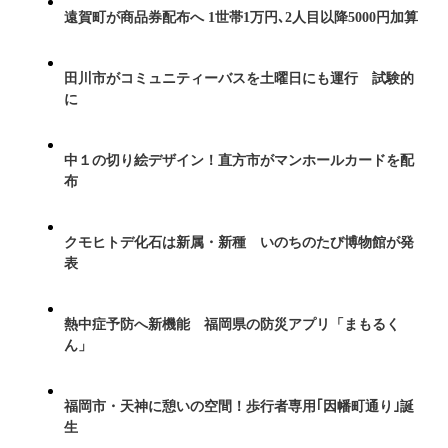
遠賀町が商品券配布へ 1世帯1万円､2人目以降5000円加算
田川市がコミュニティーバスを土曜日にも運行 試験的
に
中１の切り絵デザイン！直方市がマンホールカードを配
布
クモヒトデ化石は新属・新種 いのちのたび博物館が発
表
熱中症予防へ新機能 福岡県の防災アプリ「まもるく
ん」
福岡市・天神に憩いの空間！歩行者専用｢因幡町通り｣誕
生