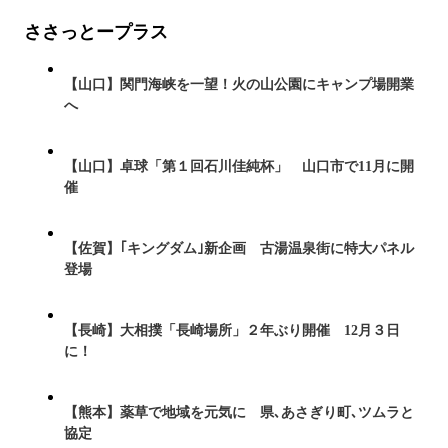
ささっとープラス
【山口】関門海峡を一望！火の山公園にキャンプ場開業
へ
【山口】卓球「第１回石川佳純杯」 山口市で11月に開
催
【佐賀】｢キングダム｣新企画 古湯温泉街に特大パネル
登場
【長崎】大相撲「長崎場所」２年ぶり開催 12月３日
に！
【熊本】薬草で地域を元気に 県､あさぎり町､ツムラと
協定