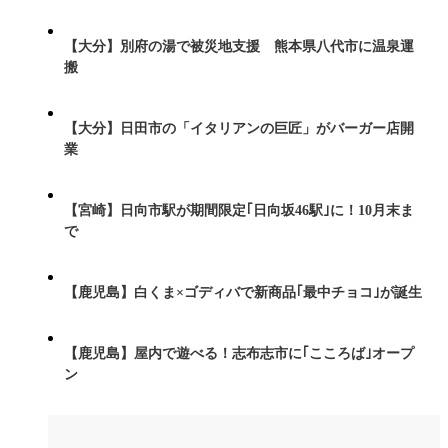
【大分】別府の湯で被災地支援 熊本県八代市に温泉運
搬
【大分】日田市の「イタリアンの巨匠」がバーガー店開
業
【宮崎】日向市駅が期間限定｢日向坂46駅｣に！10月末ま
で
【鹿児島】白くま×ゴディバで新商品｢最中チョコ｣が誕生
【鹿児島】屋内で遊べる！志布志市に｢こころば｣オープ
ン