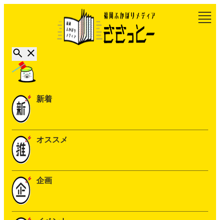
新着
オススメ
企画