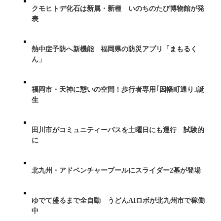
クモヒトデ化石は新属・新種 いのちのたび博物館が発
表
熱中症予防へ新機能 福岡県の防災アプリ「まもるく
ん」
福岡市・天神に憩いの空間！歩行者専用｢因幡町通り｣誕
生
田川市がコミュニティーバスを土曜日にも運行 試験的
に
北九州・アドベンチャープールにスライダー2基が登場
ゆでて盛るまで全自動 うどんAIロボが北九州市で稼働
中