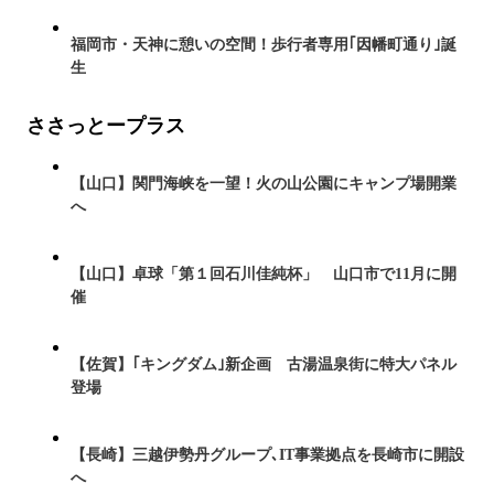
福岡市・天神に憩いの空間！歩行者専用｢因幡町通り｣誕
生
ささっとープラス
【山口】関門海峡を一望！火の山公園にキャンプ場開業
へ
【山口】卓球「第１回石川佳純杯」 山口市で11月に開
催
【佐賀】｢キングダム｣新企画 古湯温泉街に特大パネル
登場
【長崎】三越伊勢丹グループ､IT事業拠点を長崎市に開設
へ