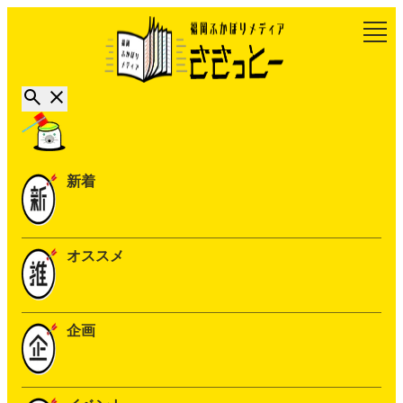
新着
オススメ
企画