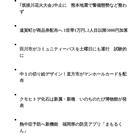
｢筑後川花火大会｣中止に 熊本地震で警備態勢など整わ
ず
遠賀町が商品券配布へ 1世帯1万円､2人目以降5000円加算
田川市がコミュニティーバスを土曜日にも運行 試験的
に
中１の切り絵デザイン！直方市がマンホールカードを配
布
クモヒトデ化石は新属・新種 いのちのたび博物館が発
表
熱中症予防へ新機能 福岡県の防災アプリ「まもるく
ん」