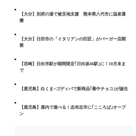
【大分】別府の湯で被災地支援 熊本県八代市に温泉運
搬
【大分】日田市の「イタリアンの巨匠」がバーガー店開
業
【宮崎】日向市駅が期間限定｢日向坂46駅｣に！10月末ま
で
【鹿児島】白くま×ゴディバで新商品｢最中チョコ｣が誕生
【鹿児島】屋内で遊べる！志布志市に｢こころば｣オープ
ン