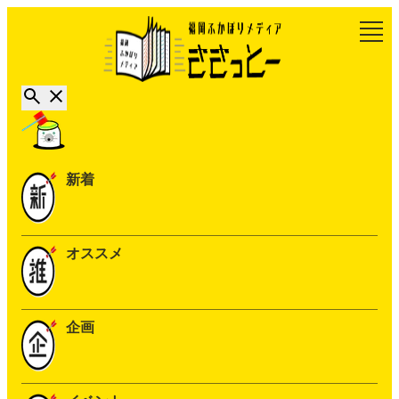
新着
オススメ
企画