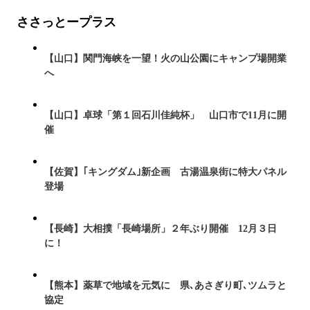
ささっとープラス
【山口】関門海峡を一望！火の山公園にキャンプ場開業
へ
【山口】卓球「第１回石川佳純杯」 山口市で11月に開
催
【佐賀】｢キングダム｣新企画 古湯温泉街に特大パネル
登場
【長崎】大相撲「長崎場所」２年ぶり開催 12月３日
に！
【熊本】薬草で地域を元気に 県､あさぎり町､ツムラと
協定