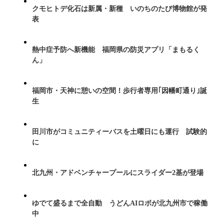
クモヒトデ化石は新属・新種 いのちのたび博物館が発
表
熱中症予防へ新機能 福岡県の防災アプリ「まもるく
ん」
福岡市・天神に憩いの空間！歩行者専用｢因幡町通り｣誕
生
田川市がコミュニティーバスを土曜日にも運行 試験的
に
北九州・アドベンチャープールにスライダー2基が登場
ゆでて盛るまで全自動 うどんAIロボが北九州市で稼働
中