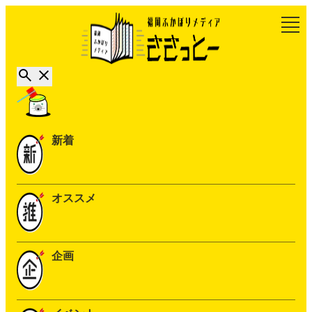
新着
オススメ
企画