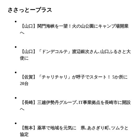
ささっとープラス
【山口】関門海峡を一望！火の山公園にキャンプ場開業
へ
【山口】「ドンデコルテ」渡辺銀次さん､山口ふるさと大
使に
【佐賀】「チャリチャリ」が呼子でスタート！ 5か所に
20台
【長崎】三越伊勢丹グループ､IT事業拠点を長崎市に開設
へ
【熊本】薬草で地域を元気に 県､あさぎり町､ツムラと
協定