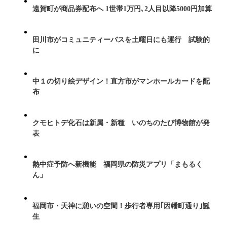
遠賀町が商品券配布へ 1世帯1万円､2人目以降5000円加算
田川市がコミュニティーバスを土曜日にも運行 試験的
に
中１の切り絵デザイン！直方市がマンホールカードを配
布
クモヒトデ化石は新属・新種 いのちのたび博物館が発
表
熱中症予防へ新機能 福岡県の防災アプリ「まもるく
ん」
福岡市・天神に憩いの空間！歩行者専用｢因幡町通り｣誕
生