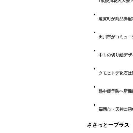
｢筑後川花火大会
遠賀町が商品券配布
田川市がコミュニ
中１の切り絵デザ
クモヒトデ化石は
熱中症予防へ新機
福岡市・天神に憩
ささっとープラス