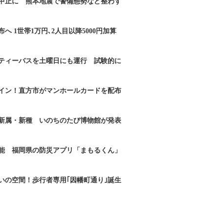
｣中止に 熊本地震で警備態勢など整わず
へ 1世帯1万円､2人目以降5000円加算
ティーバスを土曜日にも運行 試験的に
イン！直方市がマンホールカードを配布
新属・新種 いのちのたび博物館が発表
能 福岡県の防災アプリ「まもるくん」
いの空間！歩行者専用｢因幡町通り｣誕生