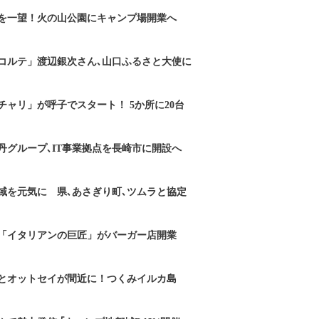
を一望！火の山公園にキャンプ場開業へ
コルテ」渡辺銀次さん､山口ふるさと大使に
チャリ」が呼子でスタート！ 5か所に20台
丹グループ､IT事業拠点を長崎市に開設へ
域を元気に 県､あさぎり町､ツムラと協定
「イタリアンの巨匠」がバーガー店開業
とオットセイが間近に！つくみイルカ島