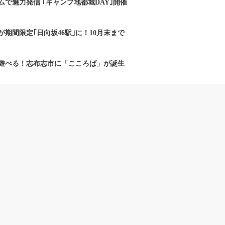
で魅力発信 ｢キャンプ地都城DAY｣開催
期間限定｢日向坂46駅｣に！10月末まで
遊べる！志布志市に「こころば」が誕生