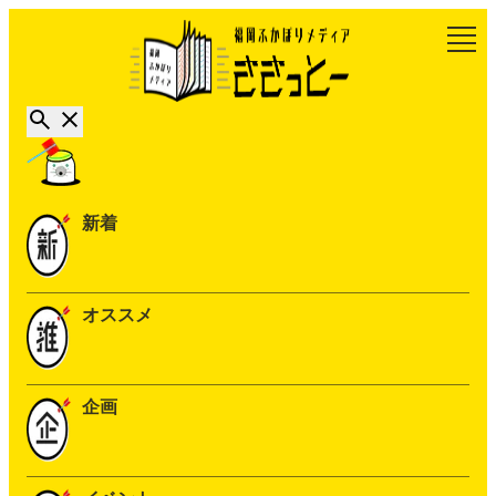
新着
オススメ
企画