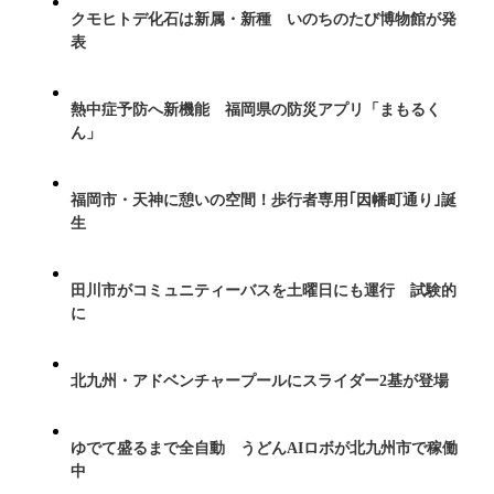
クモヒトデ化石は新属・新種 いのちのたび博物館が発
表
熱中症予防へ新機能 福岡県の防災アプリ「まもるく
ん」
福岡市・天神に憩いの空間！歩行者専用｢因幡町通り｣誕
生
田川市がコミュニティーバスを土曜日にも運行 試験的
に
北九州・アドベンチャープールにスライダー2基が登場
ゆでて盛るまで全自動 うどんAIロボが北九州市で稼働
中