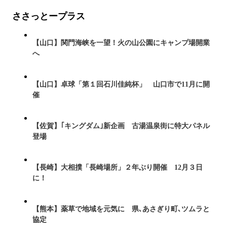
ささっとープラス
【山口】関門海峡を一望！火の山公園にキャンプ場開業
へ
【山口】卓球「第１回石川佳純杯」 山口市で11月に開
催
【佐賀】｢キングダム｣新企画 古湯温泉街に特大パネル
登場
【長崎】大相撲「長崎場所」２年ぶり開催 12月３日
に！
【熊本】薬草で地域を元気に 県､あさぎり町､ツムラと
協定