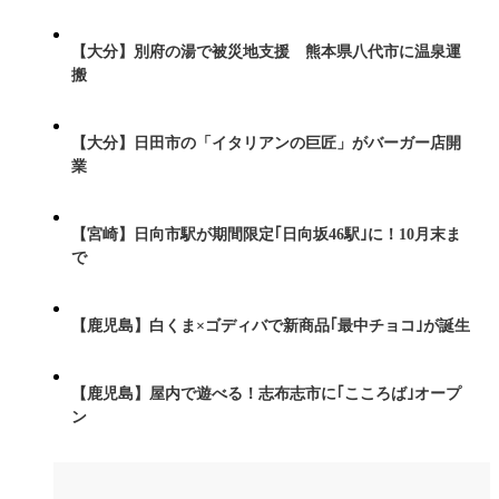
【大分】別府の湯で被災地支援 熊本県八代市に温泉運
搬
【大分】日田市の「イタリアンの巨匠」がバーガー店開
業
【宮崎】日向市駅が期間限定｢日向坂46駅｣に！10月末ま
で
【鹿児島】白くま×ゴディバで新商品｢最中チョコ｣が誕生
【鹿児島】屋内で遊べる！志布志市に｢こころば｣オープ
ン