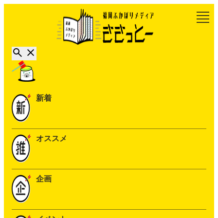
新着
オススメ
企画