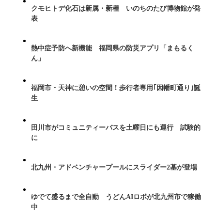
クモヒトデ化石は新属・新種 いのちのたび博物館が発
表
熱中症予防へ新機能 福岡県の防災アプリ「まもるく
ん」
福岡市・天神に憩いの空間！歩行者専用｢因幡町通り｣誕
生
田川市がコミュニティーバスを土曜日にも運行 試験的
に
北九州・アドベンチャープールにスライダー2基が登場
ゆでて盛るまで全自動 うどんAIロボが北九州市で稼働
中