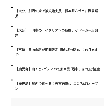
【大分】別府の湯で被災地支援 熊本県八代市に温泉運
搬
【大分】日田市の「イタリアンの巨匠」がバーガー店開
業
【宮崎】日向市駅が期間限定｢日向坂46駅｣に！10月末ま
で
【鹿児島】白くま×ゴディバで新商品｢最中チョコ｣が誕生
【鹿児島】屋内で遊べる！志布志市に｢こころば｣オープ
ン