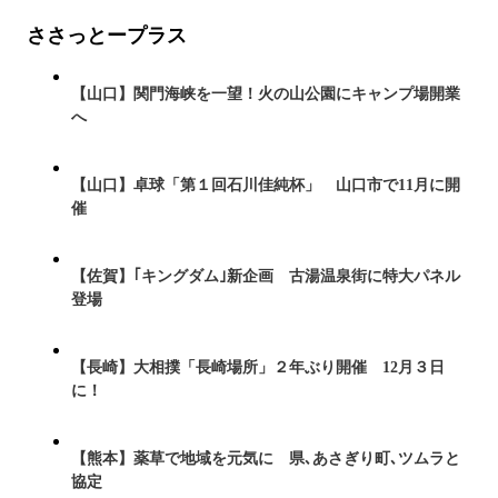
ささっとープラス
【山口】関門海峡を一望！火の山公園にキャンプ場開業
へ
【山口】卓球「第１回石川佳純杯」 山口市で11月に開
催
【佐賀】｢キングダム｣新企画 古湯温泉街に特大パネル
登場
【長崎】大相撲「長崎場所」２年ぶり開催 12月３日
に！
【熊本】薬草で地域を元気に 県､あさぎり町､ツムラと
協定