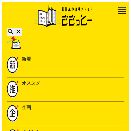
新着
オススメ
企画