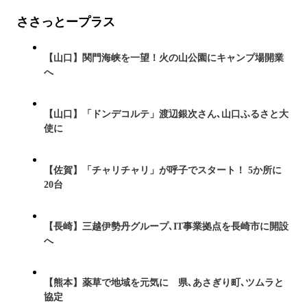
ささっとープラス
【山口】関門海峡を一望！火の山公園にキャンプ場開業
へ
【山口】「ドンデコルテ」渡辺銀次さん､山口ふるさと大
使に
【佐賀】「チャリチャリ」が呼子でスタート！ 5か所に
20台
【長崎】三越伊勢丹グループ､IT事業拠点を長崎市に開設
へ
【熊本】薬草で地域を元気に 県､あさぎり町､ツムラと
協定