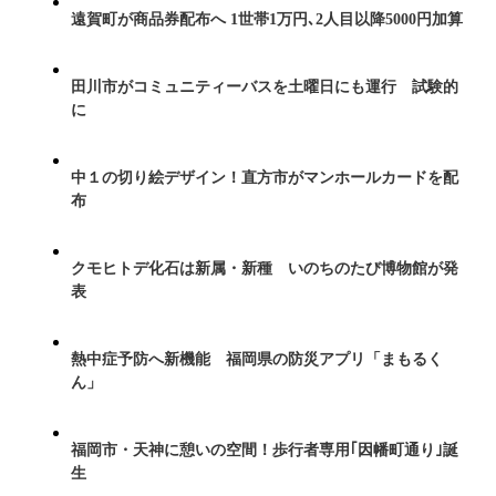
遠賀町が商品券配布へ 1世帯1万円､2人目以降5000円加算
田川市がコミュニティーバスを土曜日にも運行 試験的
に
中１の切り絵デザイン！直方市がマンホールカードを配
布
クモヒトデ化石は新属・新種 いのちのたび博物館が発
表
熱中症予防へ新機能 福岡県の防災アプリ「まもるく
ん」
福岡市・天神に憩いの空間！歩行者専用｢因幡町通り｣誕
生