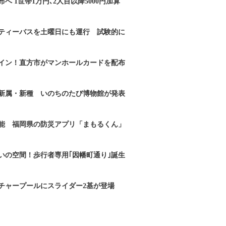
へ 1世帯1万円､2人目以降5000円加算
ティーバスを土曜日にも運行 試験的に
イン！直方市がマンホールカードを配布
新属・新種 いのちのたび博物館が発表
能 福岡県の防災アプリ「まもるくん」
いの空間！歩行者専用｢因幡町通り｣誕生
チャープールにスライダー2基が登場