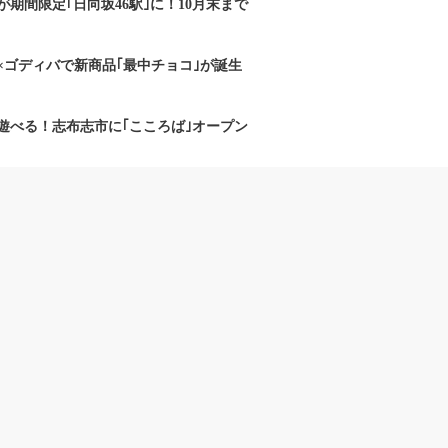
期間限定｢日向坂46駅｣に！10月末まで
×ゴディバで新商品｢最中チョコ｣が誕生
遊べる！志布志市に｢こころば｣オープン