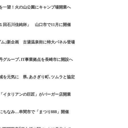
を一望！火の山公園にキャンプ場開業へ
１回石川佳純杯」 山口市で11月に開催
ダム｣新企画 古湯温泉街に特大パネル登場
丹グループ､IT事業拠点を長崎市に開設へ
域を元気に 県､あさぎり町､ツムラと協定
「イタリアンの巨匠」がバーガー店開業
にちなみ…串間市で「まつり888」開催