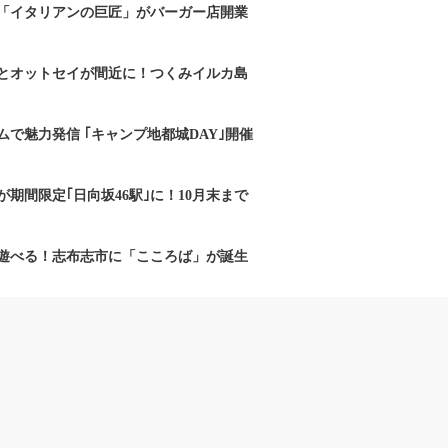
「イタリアンの巨匠」がバーガー店開業
とオットセイが間近に！つくみイルカ島
で魅力発信 ｢キャンプ地都城DAY｣開催
期間限定｢日向坂46駅｣に！10月末まで
遊べる！志布志市に「こころば」が誕生