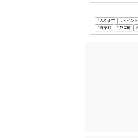
みやま市
イベント
篠栗町
芦屋町