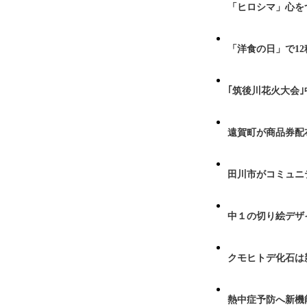
「ヒロシマ」心を
「洋食の日」で1
｢筑後川花火大会
遠賀町が商品券配布
田川市がコミュニ
中１の切り絵デザ
クモヒトデ化石は
熱中症予防へ新機