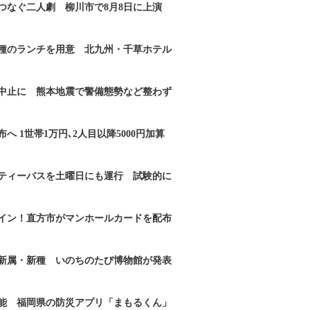
つなぐ二人劇 柳川市で8月8日に上演
2種のランチを用意 北九州・千草ホテル
｣中止に 熊本地震で警備態勢など整わず
へ 1世帯1万円､2人目以降5000円加算
ティーバスを土曜日にも運行 試験的に
イン！直方市がマンホールカードを配布
新属・新種 いのちのたび博物館が発表
能 福岡県の防災アプリ「まもるくん」