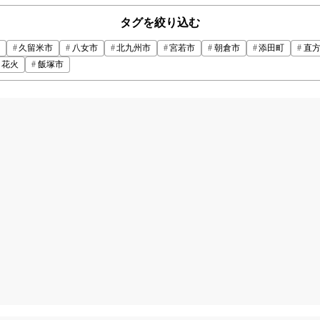
タグを絞り込む
久留米市
八女市
北九州市
宮若市
朝倉市
添田町
直
花火
飯塚市