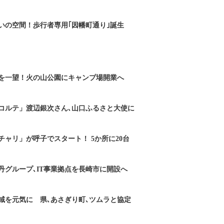
いの空間！歩行者専用｢因幡町通り｣誕生
を一望！火の山公園にキャンプ場開業へ
コルテ」渡辺銀次さん､山口ふるさと大使に
チャリ」が呼子でスタート！ 5か所に20台
丹グループ､IT事業拠点を長崎市に開設へ
域を元気に 県､あさぎり町､ツムラと協定