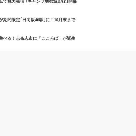
で魅力発信 ｢キャンプ地都城DAY｣開催
期間限定｢日向坂46駅｣に！10月末まで
遊べる！志布志市に「こころば」が誕生