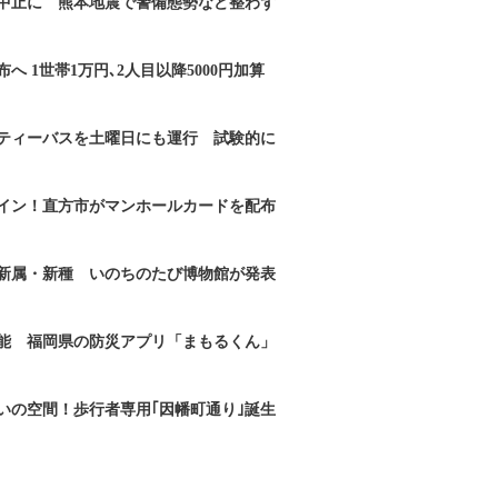
｣中止に 熊本地震で警備態勢など整わず
へ 1世帯1万円､2人目以降5000円加算
ティーバスを土曜日にも運行 試験的に
イン！直方市がマンホールカードを配布
新属・新種 いのちのたび博物館が発表
能 福岡県の防災アプリ「まもるくん」
いの空間！歩行者専用｢因幡町通り｣誕生