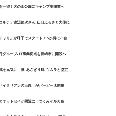
を一望！火の山公園にキャンプ場開業へ
コルテ」渡辺銀次さん､山口ふるさと大使に
チャリ」が呼子でスタート！ 5か所に20台
丹グループ､IT事業拠点を長崎市に開設へ
域を元気に 県､あさぎり町､ツムラと協定
「イタリアンの巨匠」がバーガー店開業
とオットセイが間近に！つくみイルカ島