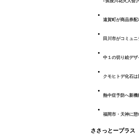
｢筑後川花火大会
遠賀町が商品券配布
田川市がコミュニ
中１の切り絵デザ
クモヒトデ化石は
熱中症予防へ新機
福岡市・天神に憩
ささっとープラス