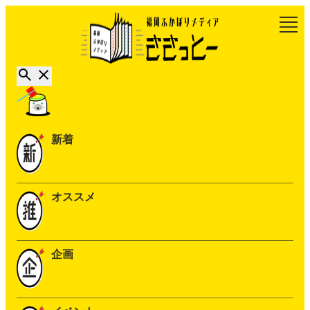
新着
オススメ
企画