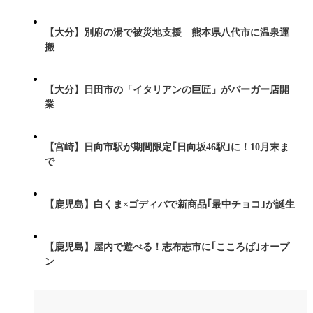
【大分】別府の湯で被災地支援 熊本県八代市に温泉運
搬
【大分】日田市の「イタリアンの巨匠」がバーガー店開
業
【宮崎】日向市駅が期間限定｢日向坂46駅｣に！10月末ま
で
【鹿児島】白くま×ゴディバで新商品｢最中チョコ｣が誕生
【鹿児島】屋内で遊べる！志布志市に｢こころば｣オープ
ン