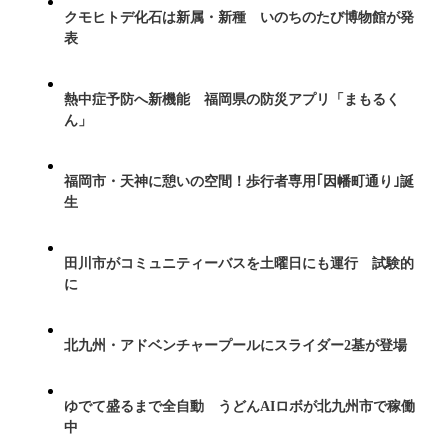
クモヒトデ化石は新属・新種 いのちのたび博物館が発
表
熱中症予防へ新機能 福岡県の防災アプリ「まもるく
ん」
福岡市・天神に憩いの空間！歩行者専用｢因幡町通り｣誕
生
田川市がコミュニティーバスを土曜日にも運行 試験的
に
北九州・アドベンチャープールにスライダー2基が登場
ゆでて盛るまで全自動 うどんAIロボが北九州市で稼働
中