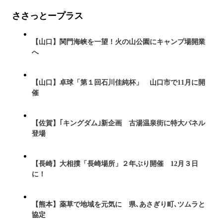
ささっとープラス
【山口】関門海峡を一望！火の山公園にキャンプ場開業
へ
【山口】卓球「第１回石川佳純杯」 山口市で11月に開
催
【佐賀】｢キングダム｣新企画 古湯温泉街に特大パネル
登場
【長崎】大相撲「長崎場所」２年ぶり開催 12月３日
に！
【熊本】薬草で地域を元気に 県､あさぎり町､ツムラと
協定