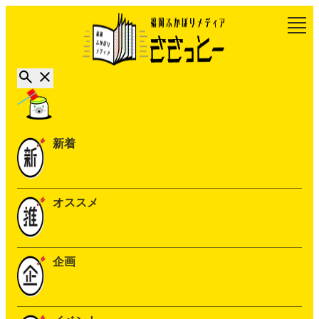
新着
オススメ
企画