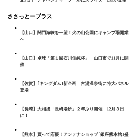
北九州・アドベンチャープールにスライダー2基が登場
ささっとープラス
【山口】関門海峡を一望！火の山公園にキャンプ場開業
へ
【山口】卓球「第１回石川佳純杯」 山口市で11月に開
催
【佐賀】｢キングダム｣新企画 古湯温泉街に特大パネル
登場
【長崎】大相撲「長崎場所」２年ぶり開催 12月３日
に！
【熊本】買って応援！アンテナショップ｢銀座熊本館｣盛