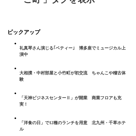
ピックアップ
礼真琴さん演じる｢ベティー｣ 博多座でミュージカル上
演中
大相撲・中村部屋と小竹町が初交流 ちゃんこや稽古体
験
「天神ビジネスセンターⅡ」が開業 商業フロアも充
実！
「洋食の日」で12種のランチを用意 北九州・千草ホテ
ル