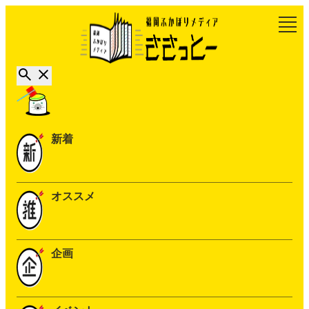
新着
オススメ
企画