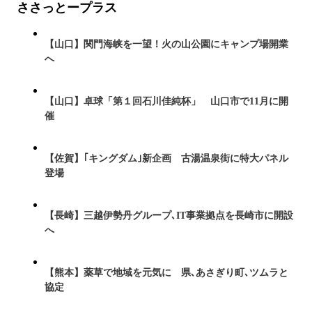
ささっとープラス
【山口】関門海峡を一望！火の山公園にキャンプ場開業
へ
【山口】卓球「第１回石川佳純杯」 山口市で11月に開
催
【佐賀】｢キングダム｣新企画 古湯温泉街に特大パネル
登場
【長崎】三越伊勢丹グループ､IT事業拠点を長崎市に開設
へ
【熊本】薬草で地域を元気に 県､あさぎり町､ツムラと
協定