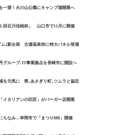
を一望！火の山公園にキャンプ場開業へ
１回石川佳純杯」 山口市で11月に開催
ダム｣新企画 古湯温泉街に特大パネル登場
丹グループ､IT事業拠点を長崎市に開設へ
域を元気に 県､あさぎり町､ツムラと協定
「イタリアンの巨匠」がバーガー店開業
にちなみ…串間市で「まつり888」開催