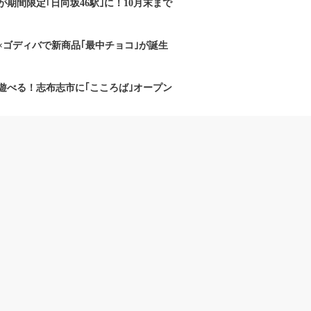
期間限定｢日向坂46駅｣に！10月末まで
×ゴディバで新商品｢最中チョコ｣が誕生
遊べる！志布志市に｢こころば｣オープン