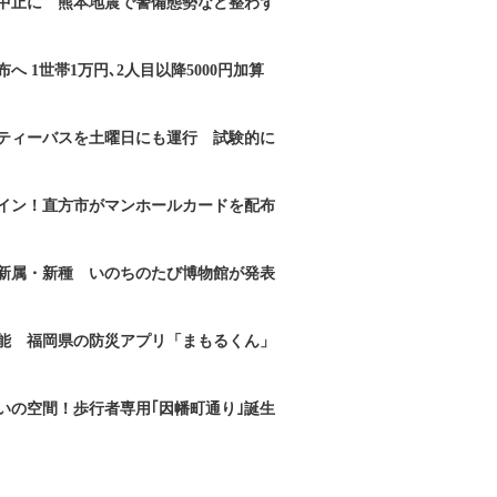
｣中止に 熊本地震で警備態勢など整わず
へ 1世帯1万円､2人目以降5000円加算
ティーバスを土曜日にも運行 試験的に
イン！直方市がマンホールカードを配布
新属・新種 いのちのたび博物館が発表
能 福岡県の防災アプリ「まもるくん」
いの空間！歩行者専用｢因幡町通り｣誕生