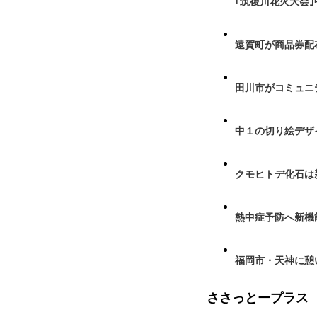
｢筑後川花火大会
遠賀町が商品券配布
田川市がコミュニ
中１の切り絵デザ
クモヒトデ化石は
熱中症予防へ新機
福岡市・天神に憩
ささっとープラス