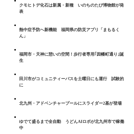
クモヒトデ化石は新属・新種 いのちのたび博物館が発
表
熱中症予防へ新機能 福岡県の防災アプリ「まもるく
ん」
福岡市・天神に憩いの空間！歩行者専用｢因幡町通り｣誕
生
田川市がコミュニティーバスを土曜日にも運行 試験的
に
北九州・アドベンチャープールにスライダー2基が登場
ゆでて盛るまで全自動 うどんAIロボが北九州市で稼働
中