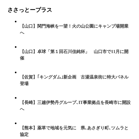
ささっとープラス
【山口】関門海峡を一望！火の山公園にキャンプ場開業
へ
【山口】卓球「第１回石川佳純杯」 山口市で11月に開
催
【佐賀】｢キングダム｣新企画 古湯温泉街に特大パネル
登場
【長崎】三越伊勢丹グループ､IT事業拠点を長崎市に開設
へ
【熊本】薬草で地域を元気に 県､あさぎり町､ツムラと
協定