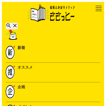
新着
オススメ
企画