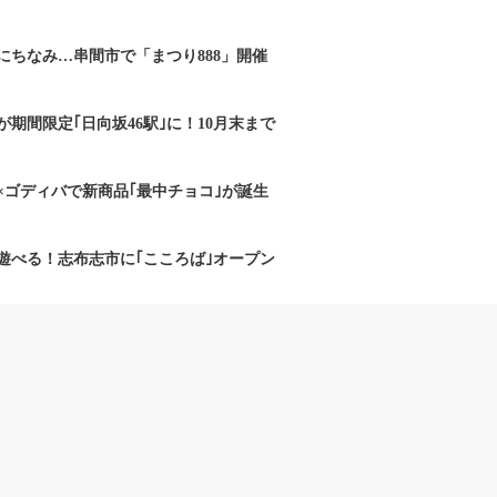
にちなみ…串間市で「まつり888」開催
期間限定｢日向坂46駅｣に！10月末まで
×ゴディバで新商品｢最中チョコ｣が誕生
遊べる！志布志市に｢こころば｣オープン