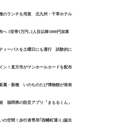
2種のランチを用意 北九州・千草ホテル
へ 1世帯1万円､2人目以降5000円加算
ティーバスを土曜日にも運行 試験的に
イン！直方市がマンホールカードを配布
新属・新種 いのちのたび博物館が発表
能 福岡県の防災アプリ「まもるくん」
いの空間！歩行者専用｢因幡町通り｣誕生