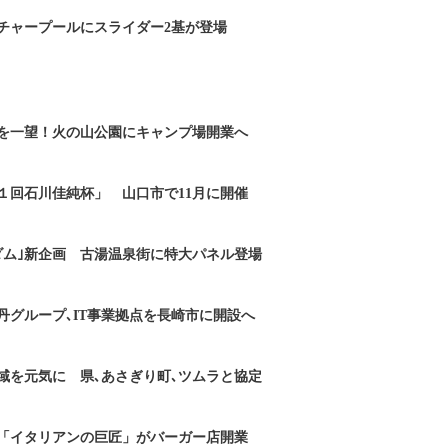
チャープールにスライダー2基が登場
を一望！火の山公園にキャンプ場開業へ
１回石川佳純杯」 山口市で11月に開催
ダム｣新企画 古湯温泉街に特大パネル登場
丹グループ､IT事業拠点を長崎市に開設へ
域を元気に 県､あさぎり町､ツムラと協定
「イタリアンの巨匠」がバーガー店開業