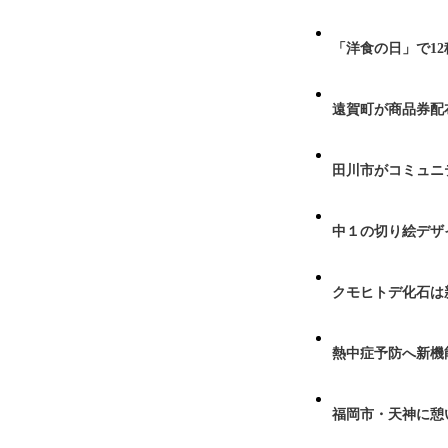
「洋食の日」で1
遠賀町が商品券配布
田川市がコミュニ
中１の切り絵デザ
クモヒトデ化石は
熱中症予防へ新機
福岡市・天神に憩