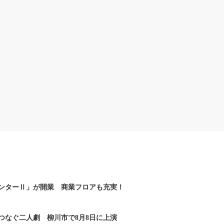
ンターⅡ」が開業 商業フロアも充実！
つなぐ二人劇 柳川市で8月8日に上演