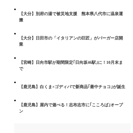
【大分】別府の湯で被災地支援 熊本県八代市に温泉運
搬
【大分】日田市の「イタリアンの巨匠」がバーガー店開
業
【宮崎】日向市駅が期間限定｢日向坂46駅｣に！10月末ま
で
【鹿児島】白くま×ゴディバで新商品｢最中チョコ｣が誕生
【鹿児島】屋内で遊べる！志布志市に｢こころば｣オープ
ン