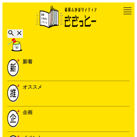
新着
オススメ
企画