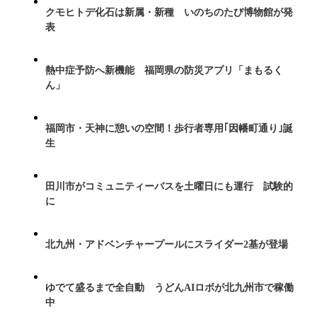
クモヒトデ化石は新属・新種 いのちのたび博物館が発
表
熱中症予防へ新機能 福岡県の防災アプリ「まもるく
ん」
福岡市・天神に憩いの空間！歩行者専用｢因幡町通り｣誕
生
田川市がコミュニティーバスを土曜日にも運行 試験的
に
北九州・アドベンチャープールにスライダー2基が登場
ゆでて盛るまで全自動 うどんAIロボが北九州市で稼働
中