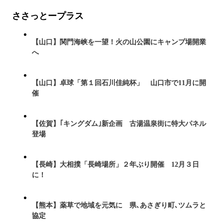
ささっとープラス
【山口】関門海峡を一望！火の山公園にキャンプ場開業
へ
【山口】卓球「第１回石川佳純杯」 山口市で11月に開
催
【佐賀】｢キングダム｣新企画 古湯温泉街に特大パネル
登場
【長崎】大相撲「長崎場所」２年ぶり開催 12月３日
に！
【熊本】薬草で地域を元気に 県､あさぎり町､ツムラと
協定