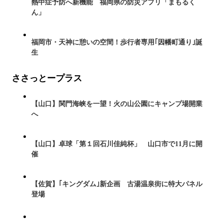
熱中症予防へ新機能 福岡県の防災アプリ「まもるく
ん」
福岡市・天神に憩いの空間！歩行者専用｢因幡町通り｣誕
生
ささっとープラス
【山口】関門海峡を一望！火の山公園にキャンプ場開業
へ
【山口】卓球「第１回石川佳純杯」 山口市で11月に開
催
【佐賀】｢キングダム｣新企画 古湯温泉街に特大パネル
登場