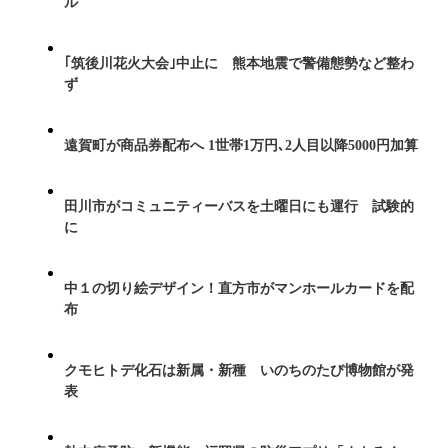
ル
｢筑後川花火大会｣中止に 熊本地震で警備態勢など整わ
ず
遠賀町が商品券配布へ 1世帯1万円､2人目以降5000円加算
田川市がコミュニティーバスを土曜日にも運行 試験的
に
中１の切り絵デザイン！直方市がマンホールカードを配
布
クモヒトデ化石は新属・新種 いのちのたび博物館が発
表