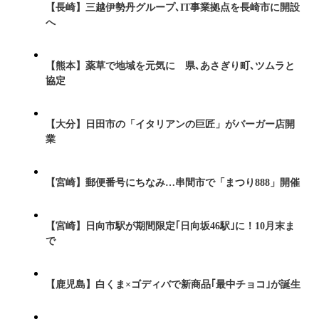
【長崎】三越伊勢丹グループ､IT事業拠点を長崎市に開設
へ
【熊本】薬草で地域を元気に 県､あさぎり町､ツムラと
協定
【大分】日田市の「イタリアンの巨匠」がバーガー店開
業
【宮崎】郵便番号にちなみ…串間市で「まつり888」開催
【宮崎】日向市駅が期間限定｢日向坂46駅｣に！10月末ま
で
【鹿児島】白くま×ゴディバで新商品｢最中チョコ｣が誕生