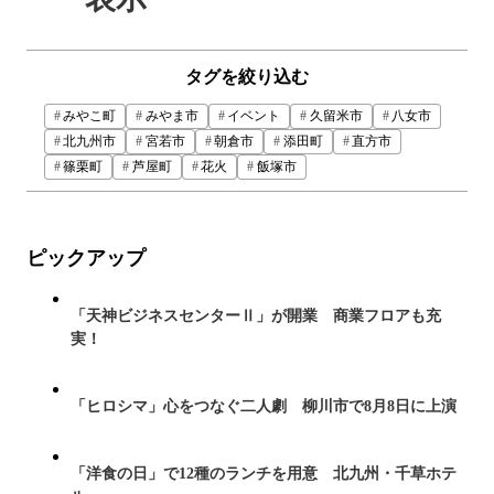
タグを絞り込む
みやこ町
みやま市
イベント
久留米市
八女市
北九州市
宮若市
朝倉市
添田町
直方市
篠栗町
芦屋町
花火
飯塚市
ピックアップ
「天神ビジネスセンターⅡ」が開業 商業フロアも充
実！
「ヒロシマ」心をつなぐ二人劇 柳川市で8月8日に上演
「洋食の日」で12種のランチを用意 北九州・千草ホテ