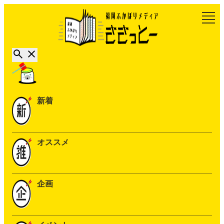
新着
オススメ
企画