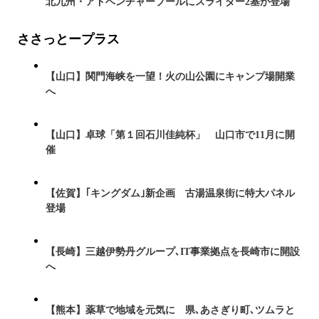
北九州・アドベンチャープールにスライダー2基が登場
ささっとープラス
【山口】関門海峡を一望！火の山公園にキャンプ場開業
へ
【山口】卓球「第１回石川佳純杯」 山口市で11月に開
催
【佐賀】｢キングダム｣新企画 古湯温泉街に特大パネル
登場
【長崎】三越伊勢丹グループ､IT事業拠点を長崎市に開設
へ
【熊本】薬草で地域を元気に 県､あさぎり町､ツムラと