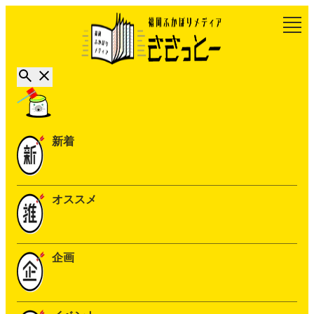
新着
オススメ
企画