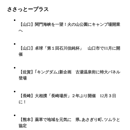
ささっとープラス
【山口】関門海峡を一望！火の山公園にキャンプ場開業
へ
【山口】卓球「第１回石川佳純杯」 山口市で11月に開
催
【佐賀】｢キングダム｣新企画 古湯温泉街に特大パネル
登場
【長崎】大相撲「長崎場所」２年ぶり開催 12月３日
に！
【熊本】薬草で地域を元気に 県､あさぎり町､ツムラと
協定