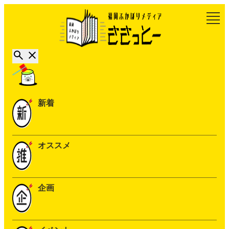
新着
オススメ
企画