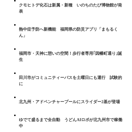
クモヒトデ化石は新属・新種 いのちのたび博物館が発
表
熱中症予防へ新機能 福岡県の防災アプリ「まもるく
ん」
福岡市・天神に憩いの空間！歩行者専用｢因幡町通り｣誕
生
田川市がコミュニティーバスを土曜日にも運行 試験的
に
北九州・アドベンチャープールにスライダー2基が登場
ゆでて盛るまで全自動 うどんAIロボが北九州市で稼働
中