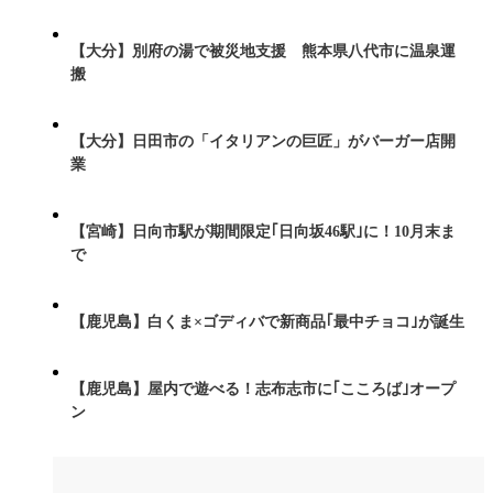
【大分】別府の湯で被災地支援 熊本県八代市に温泉運
搬
【大分】日田市の「イタリアンの巨匠」がバーガー店開
業
【宮崎】日向市駅が期間限定｢日向坂46駅｣に！10月末ま
で
【鹿児島】白くま×ゴディバで新商品｢最中チョコ｣が誕生
【鹿児島】屋内で遊べる！志布志市に｢こころば｣オープ
ン