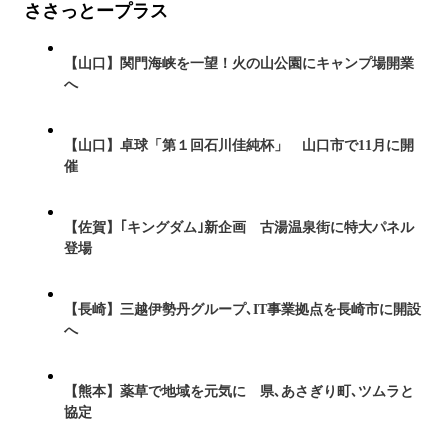
ささっとープラス
【山口】関門海峡を一望！火の山公園にキャンプ場開業
へ
【山口】卓球「第１回石川佳純杯」 山口市で11月に開
催
【佐賀】｢キングダム｣新企画 古湯温泉街に特大パネル
登場
【長崎】三越伊勢丹グループ､IT事業拠点を長崎市に開設
へ
【熊本】薬草で地域を元気に 県､あさぎり町､ツムラと
協定