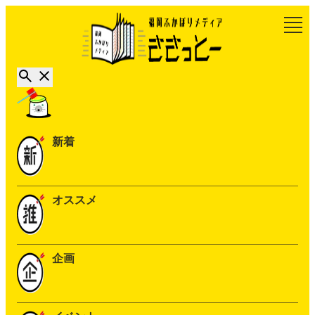
新着
オススメ
企画