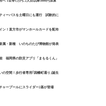
へ 1世帯1万円､2人目以降5000円加算
ティーバスを土曜日にも運行 試験的に
イン！直方市がマンホールカードを配布
新属・新種 いのちのたび博物館が発表
能 福岡県の防災アプリ「まもるくん」
いの空間！歩行者専用｢因幡町通り｣誕生
チャープールにスライダー2基が登場