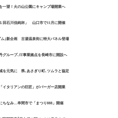
を一望！火の山公園にキャンプ場開業へ
１回石川佳純杯」 山口市で11月に開催
ダム｣新企画 古湯温泉街に特大パネル登場
丹グループ､IT事業拠点を長崎市に開設へ
域を元気に 県､あさぎり町､ツムラと協定
「イタリアンの巨匠」がバーガー店開業
にちなみ…串間市で「まつり888」開催