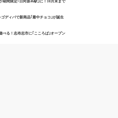
期間限定｢日向坂46駅｣に！10月末まで
×ゴディバで新商品｢最中チョコ｣が誕生
遊べる！志布志市に｢こころば｣オープン