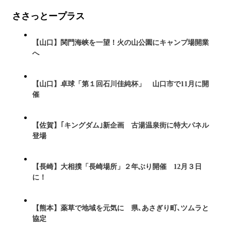
ささっとープラス
【山口】関門海峡を一望！火の山公園にキャンプ場開業
へ
【山口】卓球「第１回石川佳純杯」 山口市で11月に開
催
【佐賀】｢キングダム｣新企画 古湯温泉街に特大パネル
登場
【長崎】大相撲「長崎場所」２年ぶり開催 12月３日
に！
【熊本】薬草で地域を元気に 県､あさぎり町､ツムラと
協定