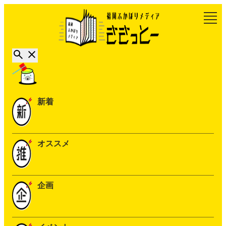
新着
オススメ
企画