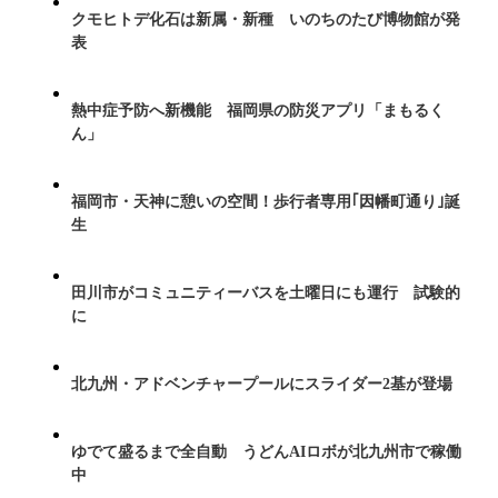
クモヒトデ化石は新属・新種 いのちのたび博物館が発
表
熱中症予防へ新機能 福岡県の防災アプリ「まもるく
ん」
福岡市・天神に憩いの空間！歩行者専用｢因幡町通り｣誕
生
田川市がコミュニティーバスを土曜日にも運行 試験的
に
北九州・アドベンチャープールにスライダー2基が登場
ゆでて盛るまで全自動 うどんAIロボが北九州市で稼働
中