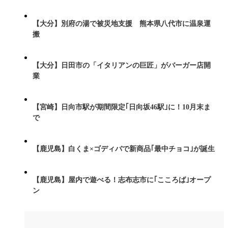
【大分】別府の湯で被災地支援 熊本県八代市に温泉運
搬
【大分】日田市の「イタリアンの巨匠」がバーガー店開
業
【宮崎】日向市駅が期間限定｢日向坂46駅｣に！10月末ま
で
【鹿児島】白くま×ゴディバで新商品｢最中チョコ｣が誕生
【鹿児島】屋内で遊べる！志布志市に｢こころば｣オープ
ン