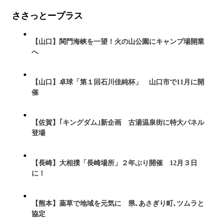
ささっとープラス
【山口】関門海峡を一望！火の山公園にキャンプ場開業
へ
【山口】卓球「第１回石川佳純杯」 山口市で11月に開
催
【佐賀】｢キングダム｣新企画 古湯温泉街に特大パネル
登場
【長崎】大相撲「長崎場所」２年ぶり開催 12月３日
に！
【熊本】薬草で地域を元気に 県､あさぎり町､ツムラと
協定