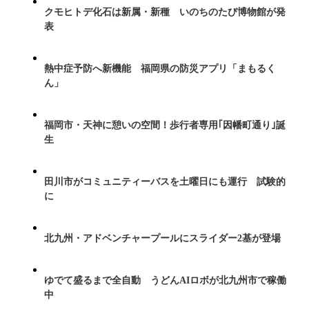
クモヒトデ化石は新属・新種 いのちのたび博物館が発
表
熱中症予防へ新機能 福岡県の防災アプリ「まもるく
ん」
福岡市・天神に憩いの空間！歩行者専用｢因幡町通り｣誕
生
田川市がコミュニティーバスを土曜日にも運行 試験的
に
北九州・アドベンチャープールにスライダー2基が登場
ゆでて盛るまで全自動 うどんAIロボが北九州市で稼働
中