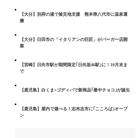
【大分】別府の湯で被災地支援 熊本県八代市に温泉運
搬
【大分】日田市の「イタリアンの巨匠」がバーガー店開
業
【宮崎】日向市駅が期間限定｢日向坂46駅｣に！10月末ま
で
【鹿児島】白くま×ゴディバで新商品｢最中チョコ｣が誕生
【鹿児島】屋内で遊べる！志布志市に｢こころば｣オープ
ン