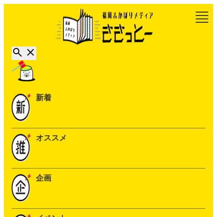
新着
オススメ
企画