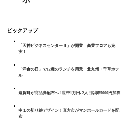
ピックアップ
「天神ビジネスセンターⅡ」が開業 商業フロアも充
実！
「洋食の日」で12種のランチを用意 北九州・千草ホテ
ル
遠賀町が商品券配布へ 1世帯1万円､2人目以降5000円加算
中１の切り絵デザイン！直方市がマンホールカードを配
布