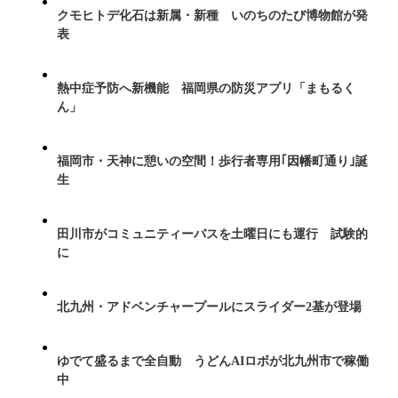
クモヒトデ化石は新属・新種 いのちのたび博物館が発
表
熱中症予防へ新機能 福岡県の防災アプリ「まもるく
ん」
福岡市・天神に憩いの空間！歩行者専用｢因幡町通り｣誕
生
田川市がコミュニティーバスを土曜日にも運行 試験的
に
北九州・アドベンチャープールにスライダー2基が登場
ゆでて盛るまで全自動 うどんAIロボが北九州市で稼働
中