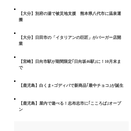
【大分】別府の湯で被災地支援 熊本県八代市に温泉運
搬
【大分】日田市の「イタリアンの巨匠」がバーガー店開
業
【宮崎】日向市駅が期間限定｢日向坂46駅｣に！10月末ま
で
【鹿児島】白くま×ゴディバで新商品｢最中チョコ｣が誕生
【鹿児島】屋内で遊べる！志布志市に｢こころば｣オープ
ン