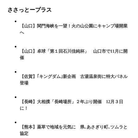
ささっとープラス
【山口】関門海峡を一望！火の山公園にキャンプ場開業
へ
【山口】卓球「第１回石川佳純杯」 山口市で11月に開
催
【佐賀】｢キングダム｣新企画 古湯温泉街に特大パネル
登場
【長崎】大相撲「長崎場所」２年ぶり開催 12月３日
に！
【熊本】薬草で地域を元気に 県､あさぎり町､ツムラと
協定