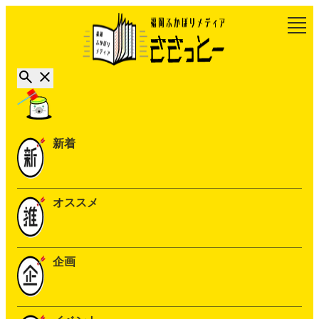
新着
オススメ
企画