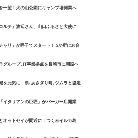
を一望！火の山公園にキャンプ場開業へ
コルテ」渡辺さん、山口ふるさと大使に
チャリ」が呼子でスタート！ 5か所に20台
丹グループ､IT事業拠点を長崎市に開設へ
域を元気に 県､あさぎり町､ツムラと協定
「イタリアンの巨匠」がバーガー店開業
とオットセイが間近に！つくみイルカ島