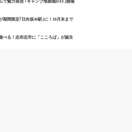
で魅力発信 ｢キャンプ地都城DAY｣開催
期間限定｢日向坂46駅｣に！10月末まで
遊べる！志布志市に「こころば」が誕生