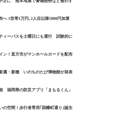
｣中止に 熊本地震で警備態勢など整わず
へ 1世帯1万円､2人目以降5000円加算
ティーバスを土曜日にも運行 試験的に
イン！直方市がマンホールカードを配布
新属・新種 いのちのたび博物館が発表
能 福岡県の防災アプリ「まもるくん」
いの空間！歩行者専用｢因幡町通り｣誕生