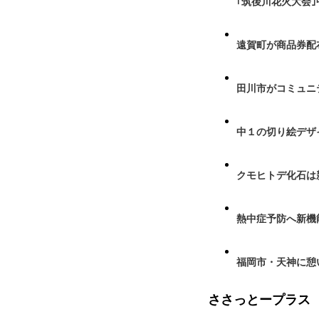
｢筑後川花火大会
遠賀町が商品券配布
田川市がコミュニ
中１の切り絵デザ
クモヒトデ化石は
熱中症予防へ新機
福岡市・天神に憩
ささっとープラス