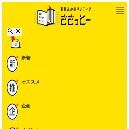
新着
オススメ
企画