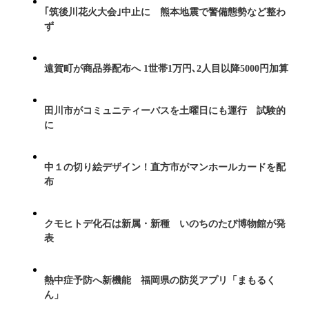
｢筑後川花火大会｣中止に 熊本地震で警備態勢など整わ
ず
遠賀町が商品券配布へ 1世帯1万円､2人目以降5000円加算
田川市がコミュニティーバスを土曜日にも運行 試験的
に
中１の切り絵デザイン！直方市がマンホールカードを配
布
クモヒトデ化石は新属・新種 いのちのたび博物館が発
表
熱中症予防へ新機能 福岡県の防災アプリ「まもるく
ん」