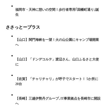
福岡市・天神に憩いの空間！歩行者専用｢因幡町通り｣誕
生
ささっとープラス
【山口】関門海峡を一望！火の山公園にキャンプ場開業
へ
【山口】「ドンデコルテ」渡辺さん、山口ふるさと大使
に
【佐賀】「チャリチャリ」が呼子でスタート！ 5か所に
20台
【長崎】三越伊勢丹グループ､IT事業拠点を長崎市に開設
へ