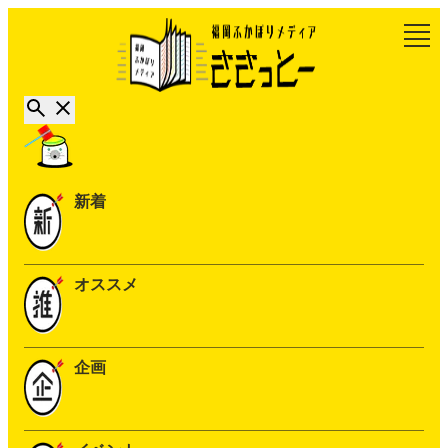
新着
オススメ
企画