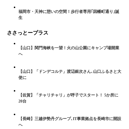
福岡市・天神に憩いの空間！歩行者専用｢因幡町通り｣誕
生
ささっとープラス
【山口】関門海峡を一望！火の山公園にキャンプ場開業
へ
【山口】「ドンデコルテ」渡辺銀次さん､山口ふるさと大
使に
【佐賀】「チャリチャリ」が呼子でスタート！ 5か所に
20台
【長崎】三越伊勢丹グループ､IT事業拠点を長崎市に開設
へ