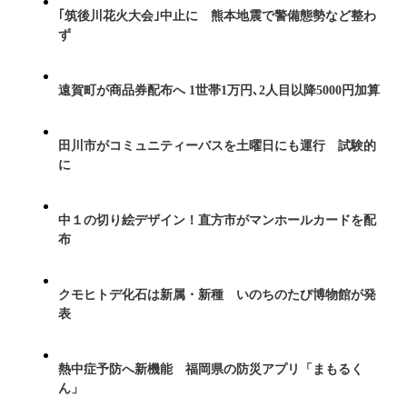
｢筑後川花火大会｣中止に 熊本地震で警備態勢など整わ
ず
遠賀町が商品券配布へ 1世帯1万円､2人目以降5000円加算
田川市がコミュニティーバスを土曜日にも運行 試験的
に
中１の切り絵デザイン！直方市がマンホールカードを配
布
クモヒトデ化石は新属・新種 いのちのたび博物館が発
表
熱中症予防へ新機能 福岡県の防災アプリ「まもるく
ん」