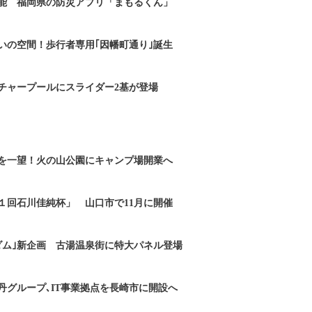
能 福岡県の防災アプリ「まもるくん」
いの空間！歩行者専用｢因幡町通り｣誕生
チャープールにスライダー2基が登場
を一望！火の山公園にキャンプ場開業へ
１回石川佳純杯」 山口市で11月に開催
ダム｣新企画 古湯温泉街に特大パネル登場
丹グループ､IT事業拠点を長崎市に開設へ