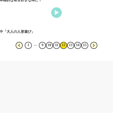
本格的な味を好きな時に！
中「大人の人形遊び」
...
1
9
10
11
12
13
14
15