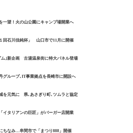
を一望！火の山公園にキャンプ場開業へ
１回石川佳純杯」 山口市で11月に開催
ダム｣新企画 古湯温泉街に特大パネル登場
丹グループ､IT事業拠点を長崎市に開設へ
域を元気に 県､あさぎり町､ツムラと協定
「イタリアンの巨匠」がバーガー店開業
にちなみ…串間市で「まつり888」開催