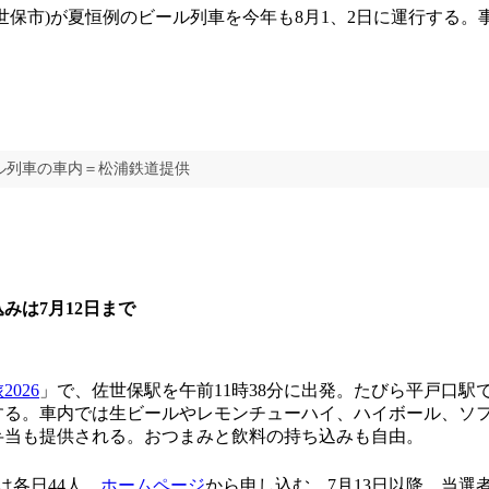
保市)が夏恒例のビール列車を今年も8月1、2日に運行する。
ール列車の車内＝松浦鉄道提供
みは7月12日まで
026
」で、佐世保駅を午前11時38分に出発。たびら平戸口駅で
する。車内では生ビールやレモンチューハイ、ハイボール、ソ
弁当も提供される。おつまみと飲料の持ち込みも自由。
は各日44人。
ホームページ
から申し込む。7月13日以降、当選