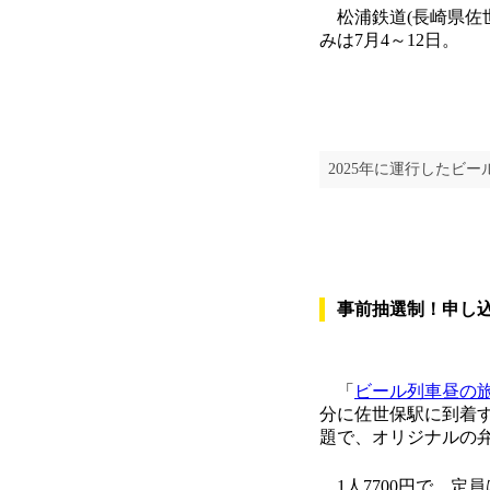
松浦鉄道(長崎県佐世
みは7月4～12日。
2025年に運行したビ
事前抽選制！申し込
「
ビール列車昼の旅2
分に佐世保駅に到着
題で、オリジナルの
1人7700円で、定員