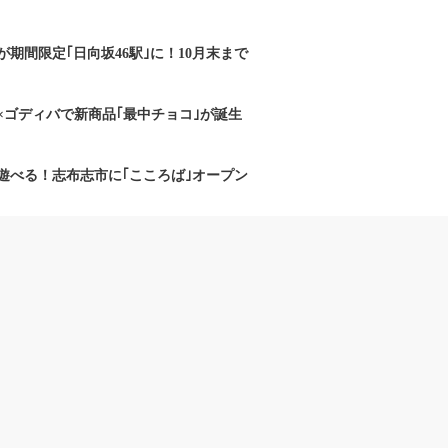
期間限定｢日向坂46駅｣に！10月末まで
×ゴディバで新商品｢最中チョコ｣が誕生
遊べる！志布志市に｢こころば｣オープン