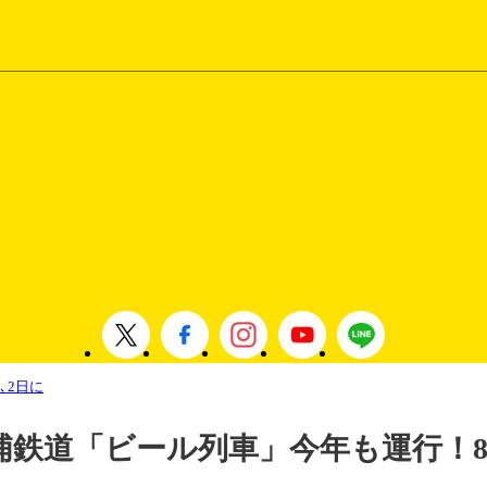
､2日に
浦鉄道「ビール列車」今年も運行！8月