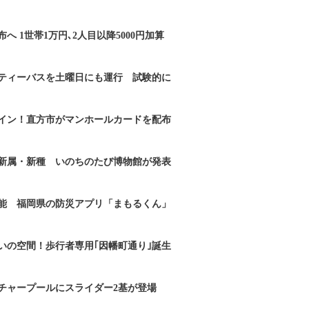
へ 1世帯1万円､2人目以降5000円加算
ティーバスを土曜日にも運行 試験的に
イン！直方市がマンホールカードを配布
新属・新種 いのちのたび博物館が発表
能 福岡県の防災アプリ「まもるくん」
いの空間！歩行者専用｢因幡町通り｣誕生
チャープールにスライダー2基が登場