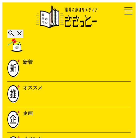
新着
オススメ
企画