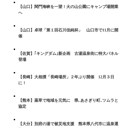
【山口】関門海峡を一望！火の山公園にキャンプ場開業
へ
【山口】卓球「第１回石川佳純杯」 山口市で11月に開
催
【佐賀】｢キングダム｣新企画 古湯温泉街に特大パネル
登場
【長崎】大相撲「長崎場所」２年ぶり開催 12月３日
に！
【熊本】薬草で地域を元気に 県､あさぎり町､ツムラと
協定
【大分】別府の湯で被災地支援 熊本県八代市に温泉運