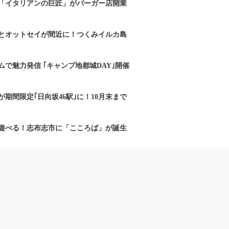
「イタリアンの巨匠」がバーガー店開業
とオットセイが間近に！つくみイルカ島
で魅力発信 ｢キャンプ地都城DAY｣開催
期間限定｢日向坂46駅｣に！10月末まで
遊べる！志布志市に「こころば」が誕生