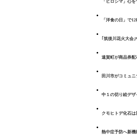
「ヒロシマ」心を
「洋食の日」で1
｢筑後川花火大会
遠賀町が商品券配布
田川市がコミュニ
中１の切り絵デザ
クモヒトデ化石は
熱中症予防へ新機