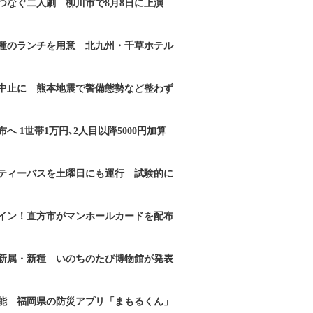
つなぐ二人劇 柳川市で8月8日に上演
2種のランチを用意 北九州・千草ホテル
｣中止に 熊本地震で警備態勢など整わず
へ 1世帯1万円､2人目以降5000円加算
ティーバスを土曜日にも運行 試験的に
イン！直方市がマンホールカードを配布
新属・新種 いのちのたび博物館が発表
能 福岡県の防災アプリ「まもるくん」