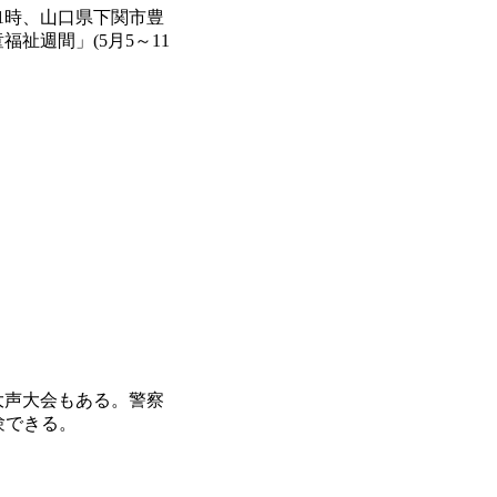
1時、山口県下関市豊
祉週間」(5月5～11
大声大会もある。警察
験できる。