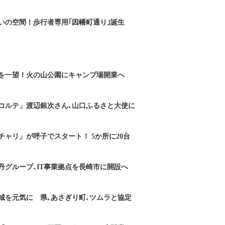
いの空間！歩行者専用｢因幡町通り｣誕生
を一望！火の山公園にキャンプ場開業へ
コルテ」渡辺銀次さん､山口ふるさと大使に
チャリ」が呼子でスタート！ 5か所に20台
丹グループ､IT事業拠点を長崎市に開設へ
域を元気に 県､あさぎり町､ツムラと協定