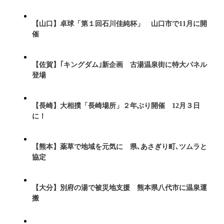
【山口】卓球「第１回石川佳純杯」 山口市で11月に開
催
【佐賀】｢キングダム｣新企画 古湯温泉街に特大パネル
登場
【長崎】大相撲「長崎場所」２年ぶり開催 12月３日
に！
【熊本】薬草で地域を元気に 県､あさぎり町､ツムラと
協定
【大分】別府の湯で被災地支援 熊本県八代市に温泉運
搬