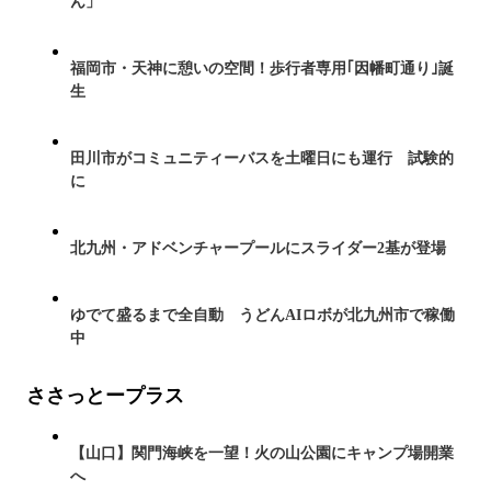
ん」
福岡市・天神に憩いの空間！歩行者専用｢因幡町通り｣誕
生
田川市がコミュニティーバスを土曜日にも運行 試験的
に
北九州・アドベンチャープールにスライダー2基が登場
ゆでて盛るまで全自動 うどんAIロボが北九州市で稼働
中
ささっとープラス
【山口】関門海峡を一望！火の山公園にキャンプ場開業
へ