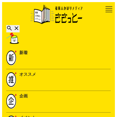
新着
オススメ
企画