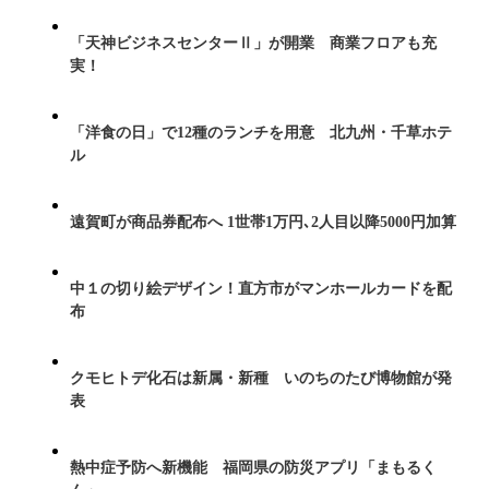
「天神ビジネスセンターⅡ」が開業 商業フロアも充
実！
「洋食の日」で12種のランチを用意 北九州・千草ホテ
ル
遠賀町が商品券配布へ 1世帯1万円､2人目以降5000円加算
中１の切り絵デザイン！直方市がマンホールカードを配
布
クモヒトデ化石は新属・新種 いのちのたび博物館が発
表
熱中症予防へ新機能 福岡県の防災アプリ「まもるく