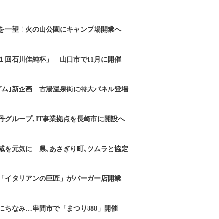
を一望！火の山公園にキャンプ場開業へ
１回石川佳純杯」 山口市で11月に開催
ダム｣新企画 古湯温泉街に特大パネル登場
丹グループ､IT事業拠点を長崎市に開設へ
域を元気に 県､あさぎり町､ツムラと協定
「イタリアンの巨匠」がバーガー店開業
にちなみ…串間市で「まつり888」開催