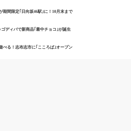
期間限定｢日向坂46駅｣に！10月末まで
×ゴディバで新商品｢最中チョコ｣が誕生
遊べる！志布志市に｢こころば｣オープン