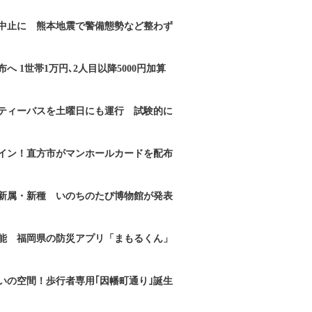
｣中止に 熊本地震で警備態勢など整わず
へ 1世帯1万円､2人目以降5000円加算
ティーバスを土曜日にも運行 試験的に
イン！直方市がマンホールカードを配布
新属・新種 いのちのたび博物館が発表
能 福岡県の防災アプリ「まもるくん」
いの空間！歩行者専用｢因幡町通り｣誕生