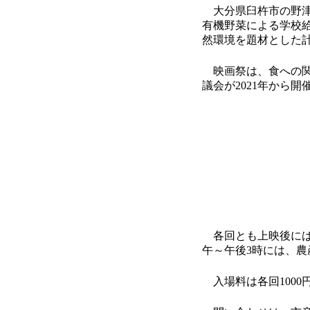
大分県臼杵市の野津
有機野菜による学校給
然環境を題材とした計
映画祭は、食への関
議会が2021年から開
各回とも上映後には
午～午後3時には、
入場料は各回1000円