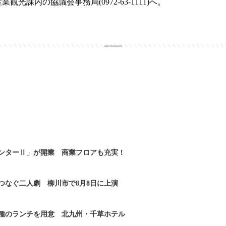
光課内の協議会事務局(0972-63-1111)へ。
advertisement
ンターⅡ」が開業 商業フロアも充実！
つなぐ二人劇 柳川市で8月8日に上演
2種のランチを用意 北九州・千草ホテル