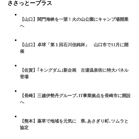
ささっとープラス
【山口】関門海峡を一望！火の山公園にキャンプ場開業
へ
【山口】卓球「第１回石川佳純杯」 山口市で11月に開
催
【佐賀】｢キングダム｣新企画 古湯温泉街に特大パネル
登場
【長崎】三越伊勢丹グループ､IT事業拠点を長崎市に開設
へ
【熊本】薬草で地域を元気に 県､あさぎり町､ツムラと
協定