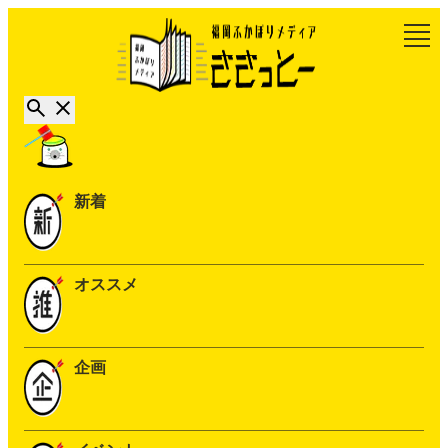
新着
オススメ
企画