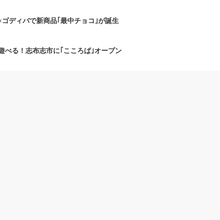
×ゴディバで新商品｢最中チョコ｣が誕生
遊べる！志布志市に｢こころば｣オープン