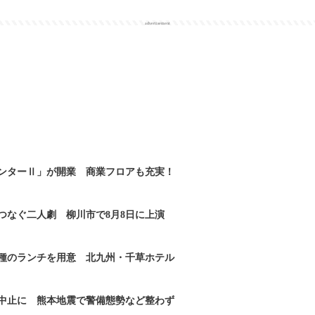
advertisement
ンターⅡ」が開業 商業フロアも充実！
つなぐ二人劇 柳川市で8月8日に上演
2種のランチを用意 北九州・千草ホテル
｣中止に 熊本地震で警備態勢など整わず