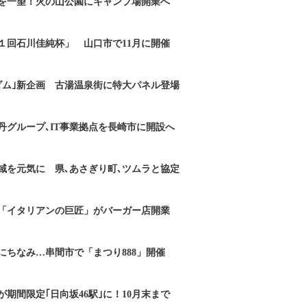
を一望！火の山公園にキャンプ場開業へ
１回石川佳純杯」 山口市で11月に開催
ダム｣新企画 古湯温泉街に特大パネル登場
丹グループ､IT事業拠点を長崎市に開設へ
域を元気に 県､あさぎり町､ツムラと協定
「イタリアンの巨匠」がバーガー店開業
にちなみ…串間市で「まつり888」開催
期間限定｢日向坂46駅｣に！10月末まで