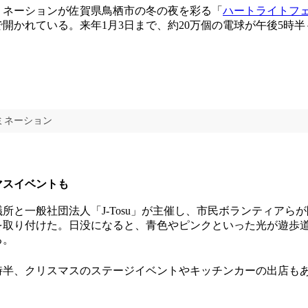
ネーションが佐賀県鳥栖市の冬の夜を彩る「
ハートライトフェス
開かれている。来年1月3日まで、約20万個の電球が午後5時半
ミネーション
スマスイベントも
と一般社団法人「J-Tosu」が主催し、市民ボランティアら
飾を取り付けた。日没になると、青色やピンクといった光が遊歩
る。
8時半、クリスマスのステージイベントやキッチンカーの出店も