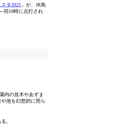
タ2025
」が、JR鳥
～同10時に点灯され
が園内の並木やあずま
道や池を幻想的に照ら
ある。