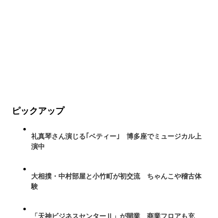
ピックアップ
礼真琴さん演じる｢ベティー｣ 博多座でミュージカル上
演中
大相撲・中村部屋と小竹町が初交流 ちゃんこや稽古体
験
「天神ビジネスセンターⅡ」が開業 商業フロアも充