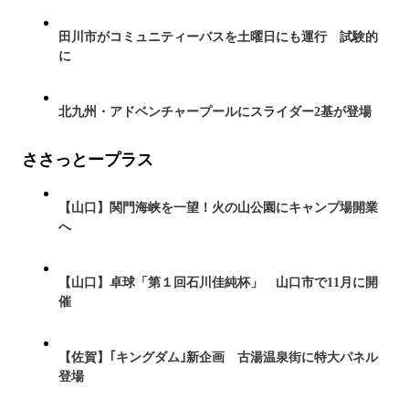
田川市がコミュニティーバスを土曜日にも運行 試験的
に
北九州・アドベンチャープールにスライダー2基が登場
ささっとープラス
【山口】関門海峡を一望！火の山公園にキャンプ場開業
へ
【山口】卓球「第１回石川佳純杯」 山口市で11月に開
催
【佐賀】｢キングダム｣新企画 古湯温泉街に特大パネル
登場