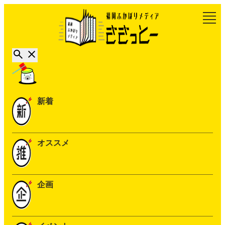
新着
オススメ
企画