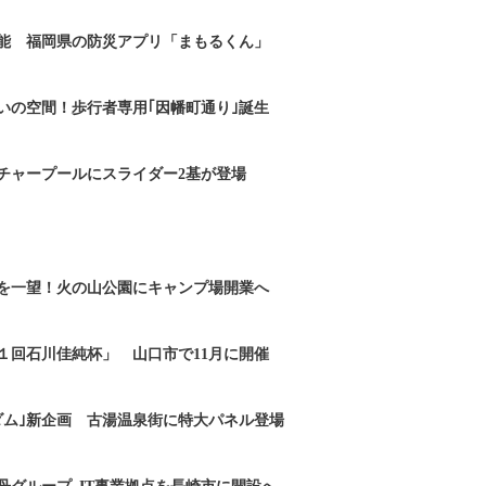
能 福岡県の防災アプリ「まもるくん」
いの空間！歩行者専用｢因幡町通り｣誕生
チャープールにスライダー2基が登場
を一望！火の山公園にキャンプ場開業へ
１回石川佳純杯」 山口市で11月に開催
ダム｣新企画 古湯温泉街に特大パネル登場