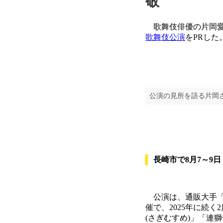
敬
歌舞伎俳優の片岡愛
歌舞伎公演
をPRした
公演の見所を語る片岡
長崎市で8月7～9日
公演は、通販大手「
催で、2025年に続
(さぎむすめ)」「連