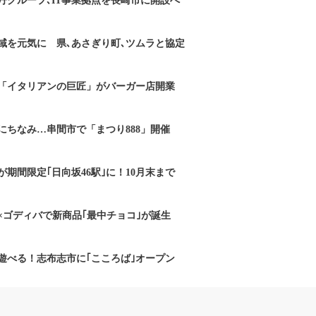
丹グループ､IT事業拠点を長崎市に開設へ
域を元気に 県､あさぎり町､ツムラと協定
「イタリアンの巨匠」がバーガー店開業
にちなみ…串間市で「まつり888」開催
期間限定｢日向坂46駅｣に！10月末まで
×ゴディバで新商品｢最中チョコ｣が誕生
遊べる！志布志市に｢こころば｣オープン