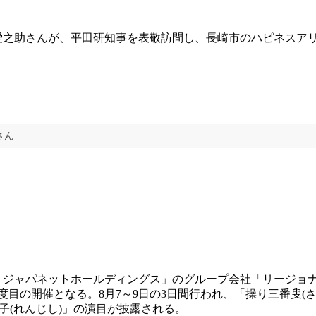
之助さんが、平田研知事を表敬訪問し、長崎市のハピネスアリ
。
さん
ジャパネットホールディングス」のグループ会社「リージョ
く2度目の開催となる。8月7～9日の3日間行われ、「操り三番叟(
獅子(れんじし)」の演目が披露される。