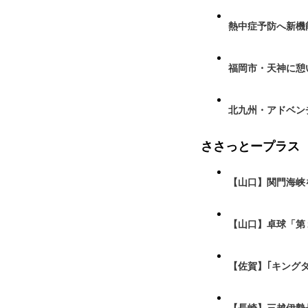
熱中症予防へ新機
福岡市・天神に憩
北九州・アドベン
ささっとープラス
【山口】関門海峡
【山口】卓球「第
【佐賀】｢キング