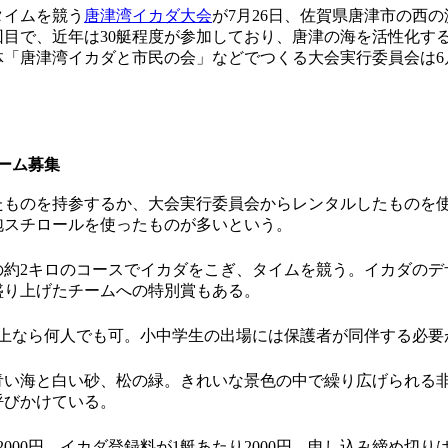
イムを競う
唐津湾イカダ大会
が7月26日、佐賀県唐津市の西
回目で、近年は30艇程度が参加しており、唐津の海を活性化す
「唐津湾イカダと市民の会」などでつくる大会実行委員会は6
チーム募集
ものを持参するか、大会実行委員会からレンタルしたものを
泡スチロールを使ったものが多いという。
約2キロのコースでイカダをこぎ、タイムを競う。イカダのデ
盛り上げたチームへの特別賞もある。
上なら何人でも可。小中学生の出場には保護者が同伴する必要
い海と白い砂、松の緑。きれいな景色の中で繰り広げられる
呼びかけている。
000円。イカダ登録料が1艇あたり2000円。申し込み締め切りは