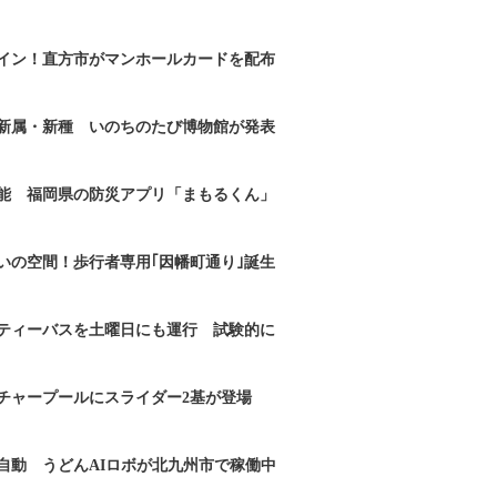
イン！直方市がマンホールカードを配布
新属・新種 いのちのたび博物館が発表
能 福岡県の防災アプリ「まもるくん」
いの空間！歩行者専用｢因幡町通り｣誕生
ティーバスを土曜日にも運行 試験的に
チャープールにスライダー2基が登場
自動 うどんAIロボが北九州市で稼働中