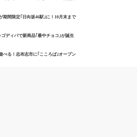
期間限定｢日向坂46駅｣に！10月末まで
×ゴディバで新商品｢最中チョコ｣が誕生
遊べる！志布志市に｢こころば｣オープン