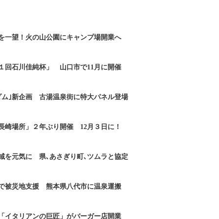
を一望！火の山公園にキャンプ場開業へ
１回石川佳純杯」 山口市で11月に開催
ダム｣新企画 古湯温泉街に特大パネル登場
長崎場所」２年ぶり開催 12月３日に！
域を元気に 県､あさぎり町､ツムラと協定
で被災地支援 熊本県八代市に温泉運搬
「イタリアンの巨匠」がバーガー店開業