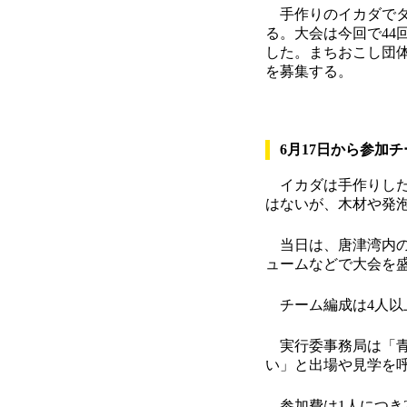
手作りのイカダでタ
る。大会は今回で44
した。まちおこし団体
を募集する。
6月17日から参加
イカダは手作りした
はないが、木材や発
当日は、唐津湾内の
ュームなどで大会を
チーム編成は4人以
実行委事務局は「青
い」と出場や見学を
参加費は1人につき2