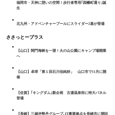
福岡市・天神に憩いの空間！歩行者専用｢因幡町通り｣誕
生
北九州・アドベンチャープールにスライダー2基が登場
ささっとープラス
【山口】関門海峡を一望！火の山公園にキャンプ場開業
へ
【山口】卓球「第１回石川佳純杯」 山口市で11月に開
催
【佐賀】｢キングダム｣新企画 古湯温泉街に特大パネル
登場
【長崎】三越伊勢丹グループ､IT事業拠点を長崎市に開設