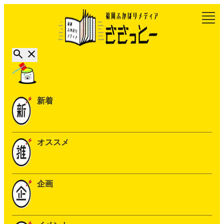
新着
オススメ
企画