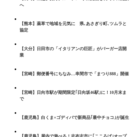
へ
【熊本】薬草で地域を元気に 県､あさぎり町､ツムラと
協定
【大分】日田市の「イタリアンの巨匠」がバーガー店開
業
【宮崎】郵便番号にちなみ…串間市で「まつり888」開催
【宮崎】日向市駅が期間限定｢日向坂46駅｣に！10月末ま
で
【鹿児島】白くま×ゴディバで新商品｢最中チョコ｣が誕生
【鹿児島】屋内で遊べる！志布志市に｢こころば｣オープ