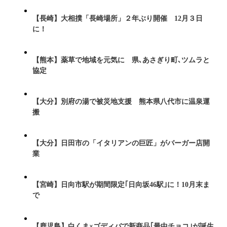
【長崎】大相撲「長崎場所」２年ぶり開催 12月３日
に！
【熊本】薬草で地域を元気に 県､あさぎり町､ツムラと
協定
【大分】別府の湯で被災地支援 熊本県八代市に温泉運
搬
【大分】日田市の「イタリアンの巨匠」がバーガー店開
業
【宮崎】日向市駅が期間限定｢日向坂46駅｣に！10月末ま
で
【鹿児島】白くま×ゴディバで新商品｢最中チョコ｣が誕生