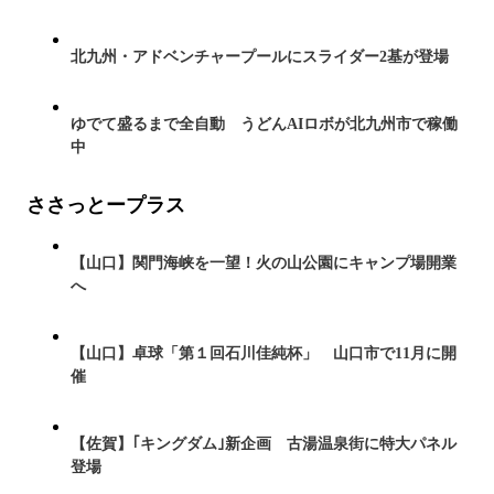
北九州・アドベンチャープールにスライダー2基が登場
ゆでて盛るまで全自動 うどんAIロボが北九州市で稼働
中
ささっとープラス
【山口】関門海峡を一望！火の山公園にキャンプ場開業
へ
【山口】卓球「第１回石川佳純杯」 山口市で11月に開
催
【佐賀】｢キングダム｣新企画 古湯温泉街に特大パネル
登場