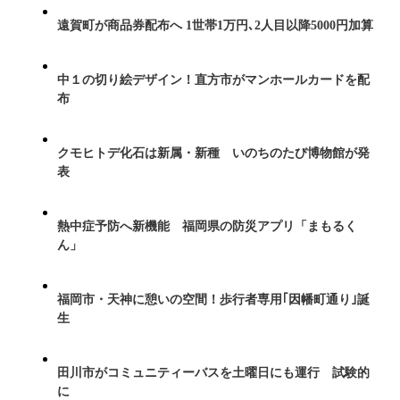
遠賀町が商品券配布へ 1世帯1万円､2人目以降5000円加算
中１の切り絵デザイン！直方市がマンホールカードを配
布
クモヒトデ化石は新属・新種 いのちのたび博物館が発
表
熱中症予防へ新機能 福岡県の防災アプリ「まもるく
ん」
福岡市・天神に憩いの空間！歩行者専用｢因幡町通り｣誕
生
田川市がコミュニティーバスを土曜日にも運行 試験的
に