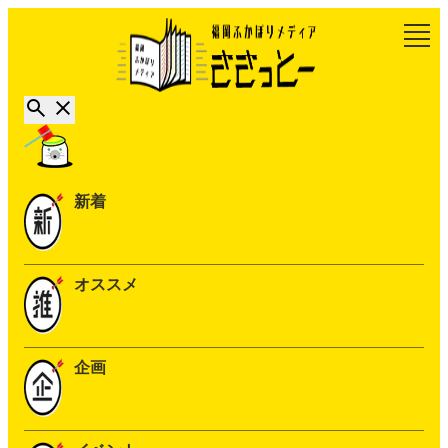
新着
オススメ
企画