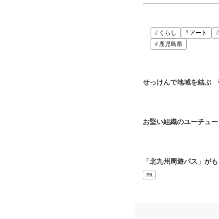
くらし
アート
鹿児島県
せっけんで地域を結ぶ 
お堅い組織のユーチュー
「北九州周遊パス」がも
PR