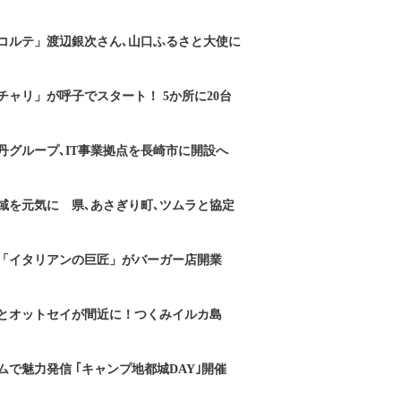
コルテ」渡辺銀次さん､山口ふるさと大使に
チャリ」が呼子でスタート！ 5か所に20台
丹グループ､IT事業拠点を長崎市に開設へ
域を元気に 県､あさぎり町､ツムラと協定
「イタリアンの巨匠」がバーガー店開業
とオットセイが間近に！つくみイルカ島
で魅力発信 ｢キャンプ地都城DAY｣開催