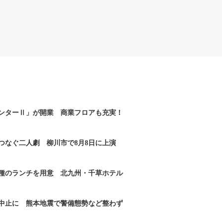
ンターⅡ」が開業 商業フロアも充実！
つなぐ二人劇 柳川市で8月8日に上演
2種のランチを用意 北九州・千草ホテル
｣中止に 熊本地震で警備態勢など整わず