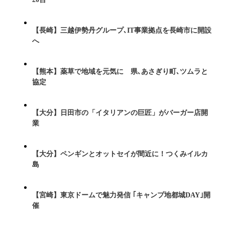
【長崎】三越伊勢丹グループ､IT事業拠点を長崎市に開設
へ
【熊本】薬草で地域を元気に 県､あさぎり町､ツムラと
協定
【大分】日田市の「イタリアンの巨匠」がバーガー店開
業
【大分】ペンギンとオットセイが間近に！つくみイルカ
島
【宮崎】東京ドームで魅力発信 ｢キャンプ地都城DAY｣開
催