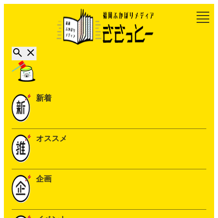
新着
オススメ
企画