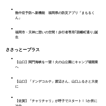
熱中症予防へ新機能 福岡県の防災アプリ「まもるく
ん」
福岡市・天神に憩いの空間！歩行者専用｢因幡町通り｣誕
生
ささっとープラス
【山口】関門海峡を一望！火の山公園にキャンプ場開業
へ
【山口】「ドンデコルテ」渡辺さん、山口ふるさと大使
に
【佐賀】「チャリチャリ」が呼子でスタート！ 5か所に
20台