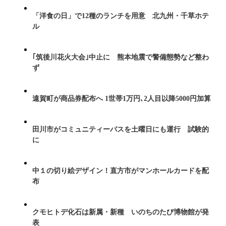
「洋食の日」で12種のランチを用意 北九州・千草ホテ
ル
｢筑後川花火大会｣中止に 熊本地震で警備態勢など整わ
ず
遠賀町が商品券配布へ 1世帯1万円､2人目以降5000円加算
田川市がコミュニティーバスを土曜日にも運行 試験的
に
中１の切り絵デザイン！直方市がマンホールカードを配
布
クモヒトデ化石は新属・新種 いのちのたび博物館が発
表